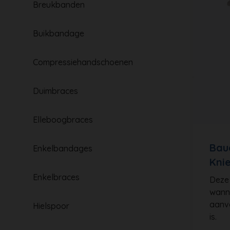
Breukbanden
Buikbandage
Compressiehandschoenen
Duimbraces
Elleboogbraces
Bau
Enkelbandages
Kni
Enkelbraces
Deze
wanne
aanvo
Hielspoor
is.