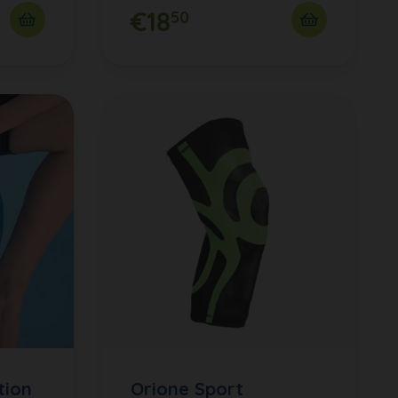
€18
50
tion
Orione Sport