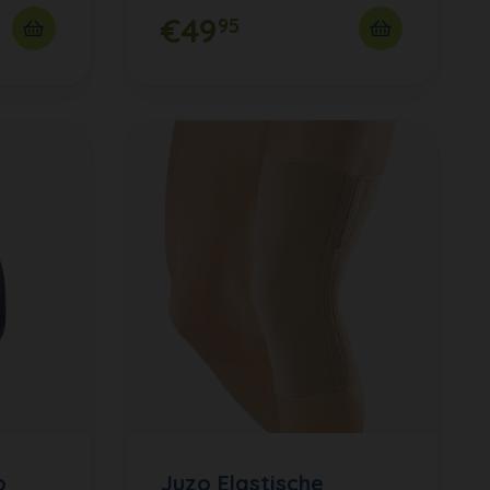
€49
95
o
Juzo Elastische