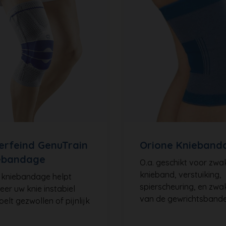
erfeind GenuTrain
Orione Knieband
ebandage
O.a. geschikt voor zw
knieband, verstuiking,
 kniebandage helpt
spierscheuring, en zwa
er uw knie instabiel
van de gewrichtsband
elt gezwollen of pijnlijk