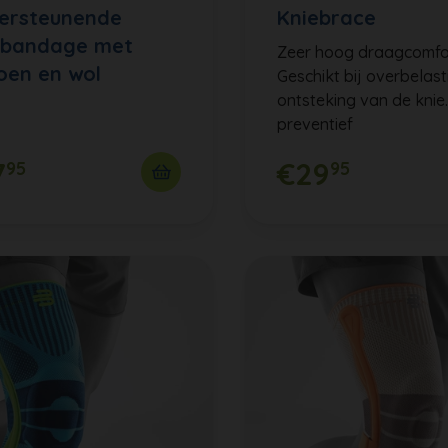
ersteunende
Kniebrace
ebandage met
Zeer hoog draagcomfo
oen en wol
Geschikt bij overbelast
ontsteking van de knie
preventief
7
€29
95
95