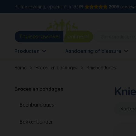
Ruime ervaring, opgericht in 1938
9
2009 review
Producten
Aandoening of blessure
Home
>
Braces en bandages
>
Kniebandages
Kni
Braces en bandages
Beenbandages
Sorter
Bekkenbanden