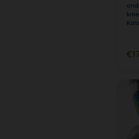
ond
kni
Kat
€1