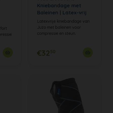
Kniebandage met
Baleinen | Latex-vrij
Latexvrije kniebandage van
Juzo met baleinen voor
fort
compressie en steun.
ressie
€32
50