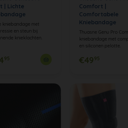
t | Lichte
Comfort |
ebandage
Comfortabele
Kniebandage
te kniebandage met
essie en steun bij
Thuasne Genu Pro Com
nende knieklachten.
kniebandage met comp
en siliconen pelotte.
4
€49
95
95