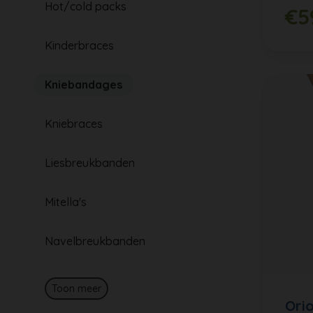
Hot/cold packs
€5
Kinderbraces
Kniebandages
Kniebraces
Liesbreukbanden
Mitella's
Navelbreukbanden
Toon meer
Orio