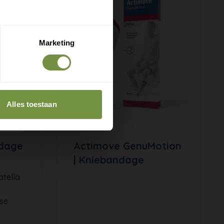
Marketing
Alles toestaan
ndage
Actimove GenuMotion
| Kniebandage
atella
rse