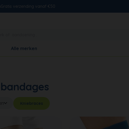
s
Gratis verzending vanaf €50
Alle merken
ebandages
en
Kniebraces