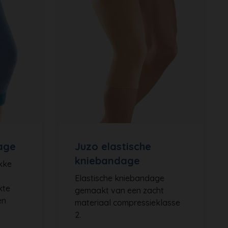
age
Juzo elastische
kniebandage
akke
Elastische kniebandage
kte
gemaakt van een zacht
en
materiaal compressieklasse
2.