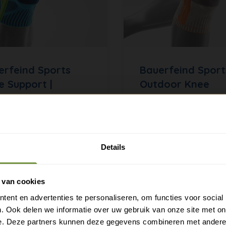
erfeind Sports
Bauerfeind Sport
e Support |
Outdoor Knee
ebandage
Support |
Kniebandage
Gratis verzending?
race voor sporten -
, comfortabel, duurzaam
Laat je e-mail achter.
asbaar
Details
9
€89
95
95
eld je aan voor onze nieuwsbrief en ontvang direct
en gratis verzending
 van cookies
ent en advertenties te personaliseren, om functies voor social
Gratis verzending op je eerste bestelling
. Ook delen we informatie over uw gebruik van onze site met on
Nieuwe producten als eerste ontdekken
e. Deze partners kunnen deze gegevens combineren met andere i
Deskundige tips over zorg en herstel