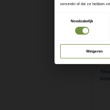
verstrekt of die ze hebben v
Toestemmingsselectie
Noodzakelijk
Weigeren
Thu
Kni