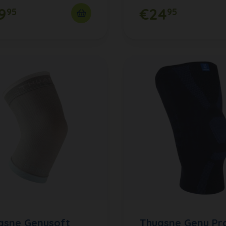
9
€24
95
95
asne Genusoft
Thuasne Genu Pr