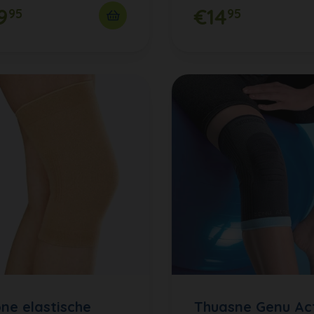
9
€14
95
95
ne elastische
Thuasne Genu Ac