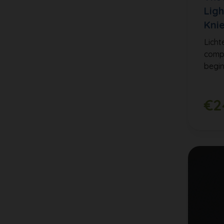
Ligh
Kni
Lich
compr
begin
€2