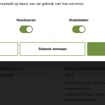
erzameld op basis van uw gebruik van hun services.
Exclusieve aanbiedingen voor abonnees
Voorkeuren
Statistieken
Claim gratis verzending
Selectie toestaan
asne Sport
McDavid knieba
ebrace
402
Kniesleeve met open p
biedt een lichte
ondersteuning bij dive
knieaandoeningen.