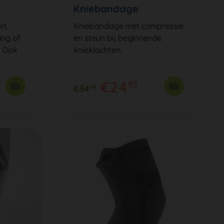
Kniebandage
rt.
Kniebandage met compressie
ing of
en steun bij beginnende
. Ook
knieklachten.
€24
95
€34
95