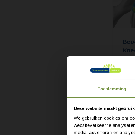
Bau
Kne
Kni
Knieb
licht
en w
Toestemming
€5
M
e
Deze website maakt gebruik
We gebruiken cookies om cont
websiteverkeer te analyseren
media, adverteren en analys