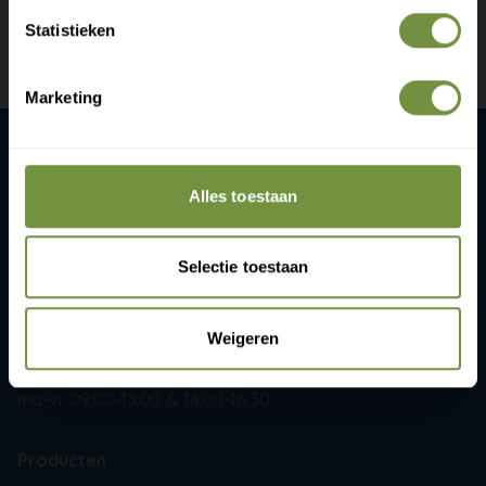
Statistieken
Marketing
Claim gratis verzending
ThuiszorgWinkelOnline.nl
Alles toestaan
Gijsbrecht van Amstelstaat 258
1215 CR Hilversum
Selectie toestaan
+31 (0)20 760 47 20
info@thuiszorgwinkelonline.nl
Weigeren
Openingstijden:
ma-vr 09:00-13:00 & 14:00-16:30
Producten