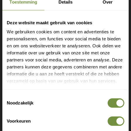
Heeft u een vraag of advies
Toestemming
Details
Over
nodig?
Bel of mail ons voor gratis advies of kom
Deze website maakt gebruik van cookies
langs in 1 van onze winkels.
We gebruiken cookies om content en advertenties te
personaliseren, om functies voor social media te bieden
Gratis verzending?
en om ons websiteverkeer te analyseren. Ook delen we
informatie over uw gebruik van onze site met onze
Laat je e-mail achter.
partners voor social media, adverteren en analyse. Deze
partners kunnen deze gegevens combineren met andere
Meld je aan voor onze nieuwsbrief en
informatie die u aan ze heeft verstrekt of die ze hebben
ontvang direct een gratis verzending
verzameld op basis van uw gebruik van hun services.
Gratis verzending op je eerste bestelling
Toestemmingsselectie
Nieuwe producten als eerste ontdekken
Noodzakelijk
Deskundige tips over zorg en herstel
+31 (0)20 760 47 20
Exclusieve aanbiedingen voor abonnees
info@thuiszorgwinkelonline.nl
Voorkeuren
Bekijk winkels