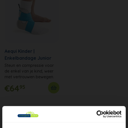
Aequi Kinder |
Enkelbandage Junior
Steun en compressie voor
de enkel van je kind, weer
met vertrouwen bewegen.
€64
95