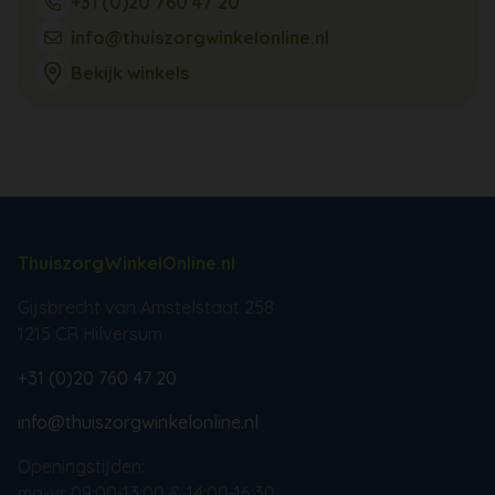
+31 (0)20 760 47 20
info@thuiszorgwinkelonline.nl
Bekijk winkels
ThuiszorgWinkelOnline.nl
Gijsbrecht van Amstelstaat 258
1215 CR Hilversum
+31 (0)20 760 47 20
info@thuiszorgwinkelonline.nl
Openingstijden:
ma-vr 09:00-13:00 & 14:00-16:30