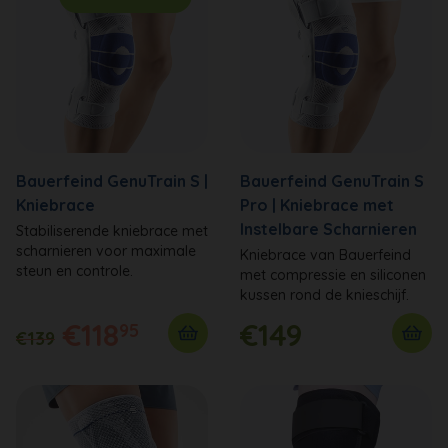
Bauerfeind GenuTrain S |
Bauerfeind GenuTrain S
Kniebrace
Pro | Kniebrace met
Instelbare Scharnieren
Stabiliserende kniebrace met
scharnieren voor maximale
Kniebrace van Bauerfeind
steun en controle.
met compressie en siliconen
kussen rond de knieschijf.
€118
€149
95
€139