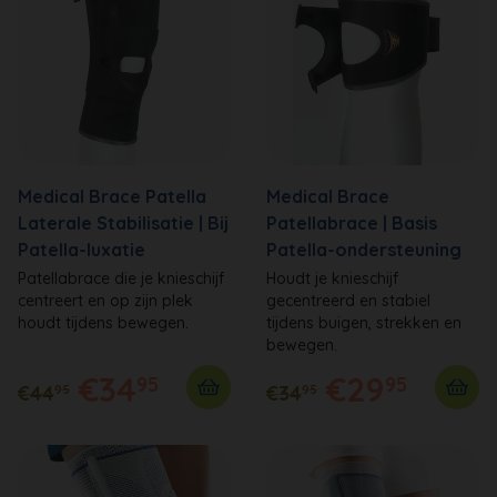
Medical Brace Patella
Medical Brace
Laterale Stabilisatie | Bij
Patellabrace | Basis
Patella-luxatie
Patella-ondersteuning
Patellabrace die je knieschijf
Houdt je knieschijf
centreert en op zijn plek
gecentreerd en stabiel
houdt tijdens bewegen.
tijdens buigen, strekken en
bewegen.
€34
€29
95
95
€44
€34
95
95