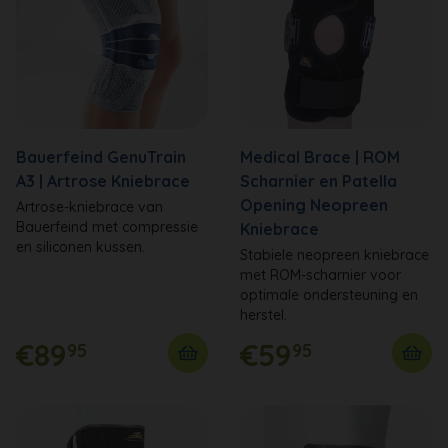
Bauerfeind GenuTrain
Medical Brace | ROM
A3 | Artrose Kniebrace
Scharnier en Patella
Opening Neopreen
Artrose-kniebrace van
Bauerfeind met compressie
Kniebrace
en siliconen kussen.
Stabiele neopreen kniebrace
met ROM-scharnier voor
optimale ondersteuning en
herstel.
€89
€59
95
95