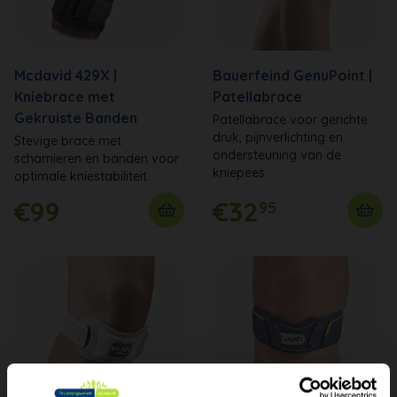
Mcdavid 429X |
Bauerfeind GenuPoint |
Kniebrace met
Patellabrace
Gekruiste Banden
Patellabrace voor gerichte
druk, pijnverlichting en
Stevige brace met
ondersteuning van de
scharnieren en banden voor
kniepees.
optimale kniestabiliteit.
€99
€32
95