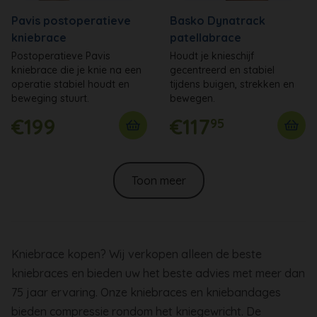
Pavis postoperatieve
Basko Dynatrack
kniebrace
patellabrace
Postoperatieve Pavis
Houdt je knieschijf
kniebrace die je knie na een
gecentreerd en stabiel
operatie stabiel houdt en
tijdens buigen, strekken en
beweging stuurt.
bewegen.
€199
€117
95
Toon meer
Kniebrace kopen? Wij verkopen alleen de beste
kniebraces en bieden uw het beste advies met meer dan
75 jaar ervaring. Onze kniebraces en kniebandages
bieden compressie rondom het kniegewricht. De