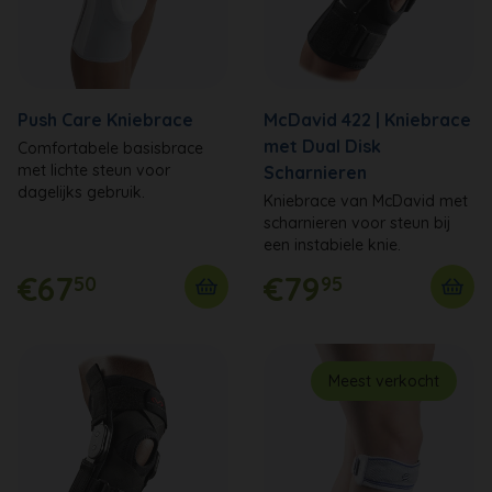
Push Care Kniebrace
McDavid 422 | Kniebrace
met Dual Disk
Comfortabele basisbrace
met lichte steun voor
Scharnieren
dagelijks gebruik.
Kniebrace van McDavid met
scharnieren voor steun bij
een instabiele knie.
€67
€79
50
95
Meest verkocht