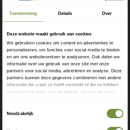
Toestemming
Details
Over
Push patellabrace Med
Push sports patella
brace
De Push Med kniebrace
Patella geeft lokale druk op
Patellabrace Push Sports
Deze website maakt gebruik van cookies
de kniepees en ondersteunt
met een universele maat.
de patella (knieschrij
We gebruiken cookies om content en advertenties te
Voor gebruik bij
overbelasting rond de
personaliseren, om functies voor social media te bieden
Gratis verzending?
knieschijf,
en om ons websiteverkeer te analyseren. Ook delen we
informatie over uw gebruik van onze site met onze
€37
€23
95
95
Laat je e-mail achter.
partners voor social media, adverteren en analyse. Deze
partners kunnen deze gegevens combineren met andere
Meld je aan voor onze nieuwsbrief en
informatie die u aan ze heeft verstrekt of die ze hebben
ontvang direct een gratis verzending
Alleen S beschikbaar
verzameld op basis van uw gebruik van hun services.
Gratis verzending op je eerste bestelling
Toestemmingsselectie
Nieuwe producten als eerste ontdekken
Noodzakelijk
Deskundige tips over zorg en herstel
Exclusieve aanbiedingen voor abonnees