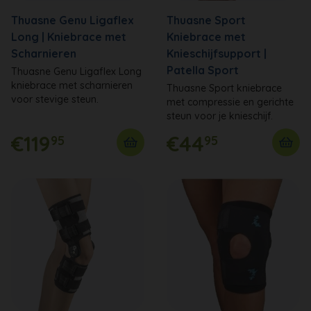
Thuasne Genu Ligaflex
Thuasne Sport
Long | Kniebrace met
Kniebrace met
Scharnieren
Knieschijfsupport |
Patella Sport
Thuasne Genu Ligaflex Long
kniebrace met scharnieren
Thuasne Sport kniebrace
voor stevige steun.
met compressie en gerichte
steun voor je knieschijf.
€119
€44
95
95