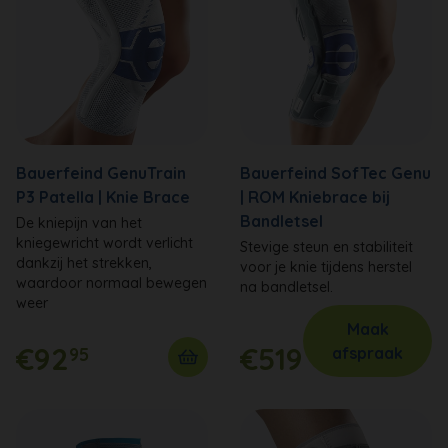
Bauerfeind GenuTrain
Bauerfeind SofTec Genu
P3 Patella | Knie Brace
| ROM Kniebrace bij
Bandletsel
De kniepijn van het
kniegewricht wordt verlicht
Stevige steun en stabiliteit
dankzij het strekken,
voor je knie tijdens herstel
waardoor normaal bewegen
na bandletsel.
weer
Maak
€92
€519
95
afspraak