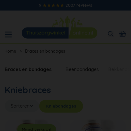
9
2007 reviews
Home
>
Braces en bandages
Braces en bandages
Beenbandages
Bekkenba
Kniebraces
Sorteren
Kniebandages
Meest verkocht