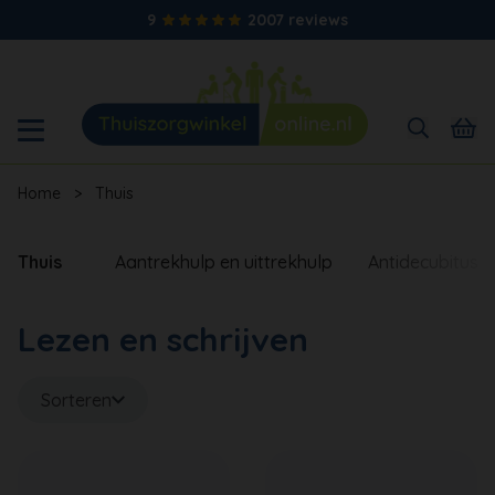
9
2007 reviews
Home
>
Thuis
Thuis
Aantrekhulp en uittrekhulp
Antidecubitus
Lezen en schrijven
Sorteren