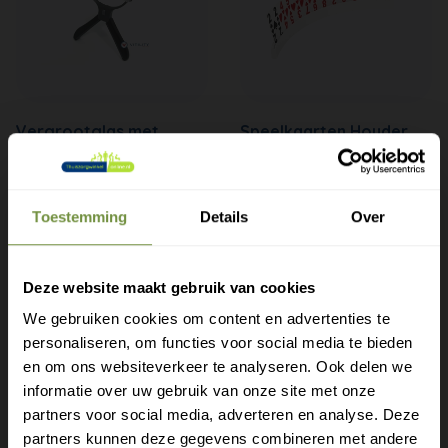
Vergrootglas met
Speelkaarten Houder
nekkoord
Speelkaartenhouder die je
kaarten vasthoudt, fijn bij
Vergrootglas met nekkoord
reuma of artrose.
voor handsfree gebruik,
Toestemming
Details
Over
vergroot 2-5x bij verminderd
zicht.
€15
€19
20
27
Deze website maakt gebruik van cookies
We gebruiken cookies om content en advertenties te
personaliseren, om functies voor social media te bieden
Gratis verzending?
en om ons websiteverkeer te analyseren. Ook delen we
informatie over uw gebruik van onze site met onze
Laat je e-mail achter.
partners voor social media, adverteren en analyse. Deze
Heeft u een vraag of advies
partners kunnen deze gegevens combineren met andere