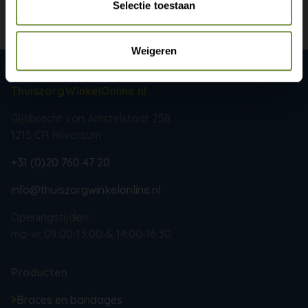
Selectie toestaan
Weigeren
ThuiszorgWinkelOnline.nl
Gijsbrecht van Amstelstaat 258
1215 CR Hilversum
+31 (0)20 760 47 20
info@thuiszorgwinkelonline.nl
Openingstijden:
ma-vr 09:00-13:00 & 14:00-16:30
Producten
Braces en bandages