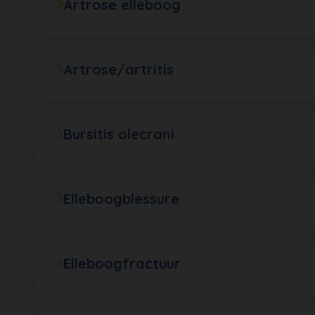
Artrose elleboog
Artrose/artritis
Bursitis olecrani
Elleboogblessure
Elleboogfractuur