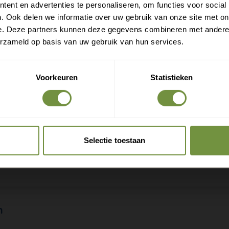
ent en advertenties te personaliseren, om functies voor social
Gratis verzending op je eerste bestelling
. Ook delen we informatie over uw gebruik van onze site met on
Nieuwe producten als eerste ontdekken
e. Deze partners kunnen deze gegevens combineren met andere i
Deskundige tips over zorg en herstel
erzameld op basis van uw gebruik van hun services.
Exclusieve aanbiedingen voor abonnees
Voorkeuren
Statistieken
Claim gratis verzending
Selectie toestaan
n