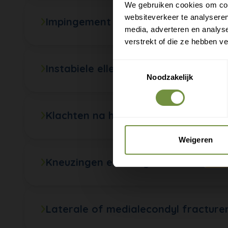
We gebruiken cookies om cont
websiteverkeer te analyseren
Impingement
media, adverteren en analys
verstrekt of die ze hebben v
Toestemmingsselectie
Instabiele elleboog
Noodzakelijk
Klachten na hyperextensietrauma
Weigeren
Kneuzingen elleboog
Laterale of medialecondyl fracture