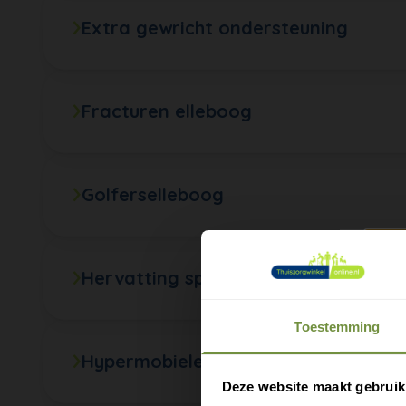
Extra gewricht ondersteuning
Fracturen elleboog
Golferselleboog
Hervatting sporten elleboog
Toestemming
Hypermobiele elleboog
M
e
Deze website maakt gebruik