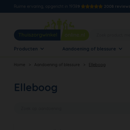
Ruime ervaring, opgericht in 1938
9
2008 review
Producten
Aandoening of blessure
Home
>
Aandoening of blessure
>
Elleboog
Elleboog