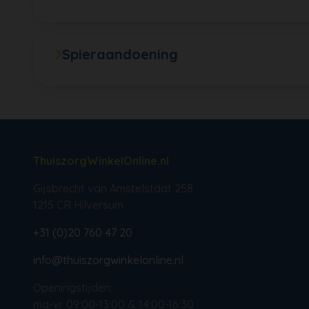
Spieraandoening
ThuiszorgWinkelOnline.nl
Gijsbrecht van Amstelstaat 258
1215 CR Hilversum
+31 (0)20 760 47 20
info@thuiszorgwinkelonline.nl
Openingstijden:
ma-vr 09:00-13:00 & 14:00-16:30