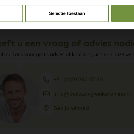
 de brace met oefeningen of behandeling, dan werk je aan 
Claim gratis verzending
 nu als het herstel op langere termijn.
Selectie toestaan
eft u een vraag of advies nod
of mail ons voor gratis advies of kom langs in 1 van onze wink
+31 (0)20 760 47 20
info@thuiszorgwinkelonline.nl
Bekijk winkels