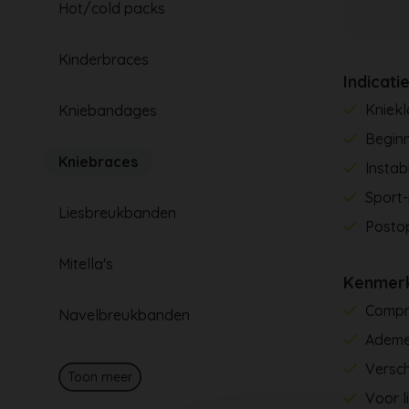
Hot/cold packs
Kinderbraces
Indicati
Kniek
Kniebandages
Begin
Kniebraces
Instab
Sport-
Liesbreukbanden
Postop
Mitella's
Kenmer
Compr
Navelbreukbanden
Ademe
Versch
Toon meer
Voor l