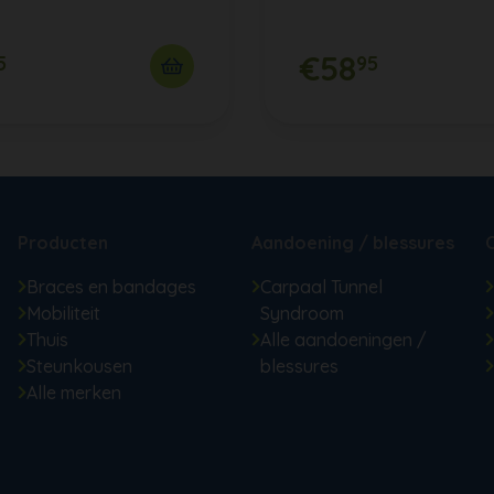
€58
5
95
Producten
Aandoening / blessures
Braces en bandages
Carpaal Tunnel
Mobiliteit
Syndroom
Thuis
Alle aandoeningen /
Steunkousen
blessures
Alle merken