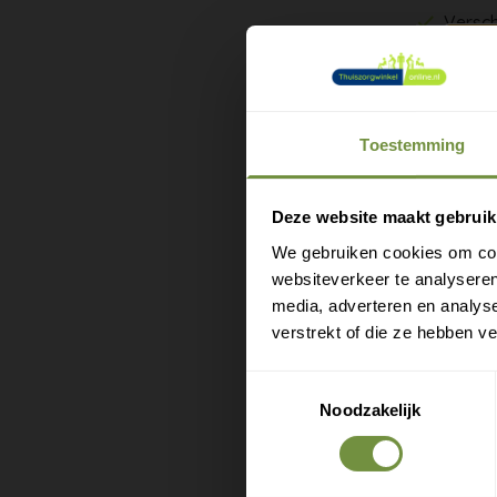
Versch
Een knie d
het sport
Toestemming
Amerikaa
scharnier
M
echte zij
e
Deze website maakt gebruik
We gebruiken cookies om cont
Compres
websiteverkeer te analyseren
Scharni
media, adverteren en analys
Fijn bi
verstrekt of die ze hebben v
Ademen
Voor je
Toestemmingsselectie
Noodzakelijk
Twijfel j
orthoped