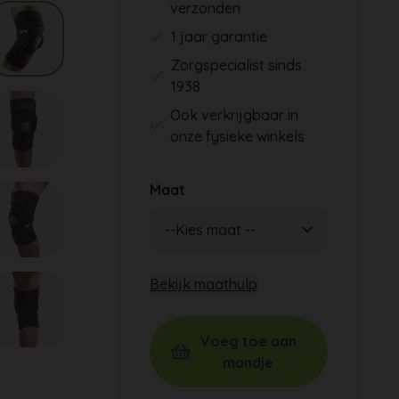
verzonden
1 jaar garantie
Zorgspecialist sinds
1938
Ook verkrijgbaar in
onze fysieke winkels
Maat
Bekijk maathulp
Voeg toe aan
mandje