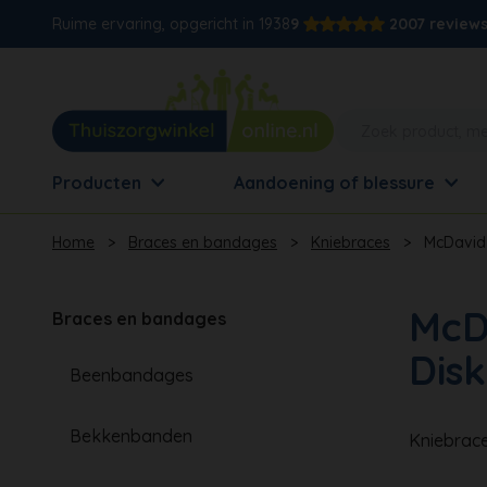
Ruime ervaring, opgericht in 1938
9
2007 review
Producten
Aandoening of blessure
Home
>
Braces en bandages
>
Kniebraces
>
McDavid 
McD
Braces en bandages
Disk
Beenbandages
Bekkenbanden
Kniebrace