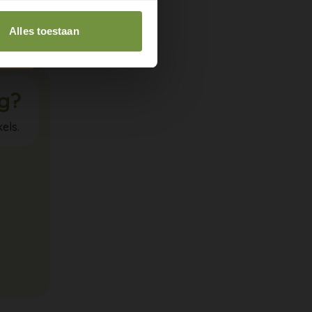
zowel de
Alles toestaan
ig?
els.