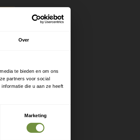
je tijdens
Over
gevoel als
 media te bieden en om ons
 geeft
ze partners voor social
nformatie die u aan ze heeft
ng
orm
Marketing
en