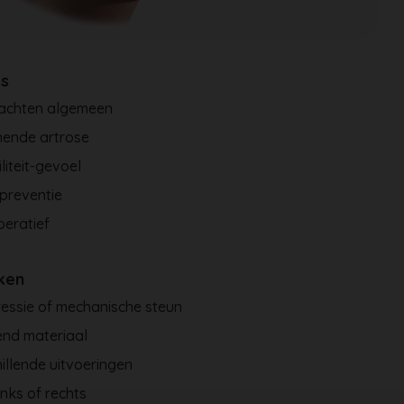
es
lachten algemeen
nende artrose
iliteit-gevoel
preventie
eratief
ken
essie of mechanische steun
nd materiaal
illende uitvoeringen
inks of rechts