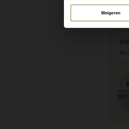
Combineer
steun van
Weigeren
He
Bel 