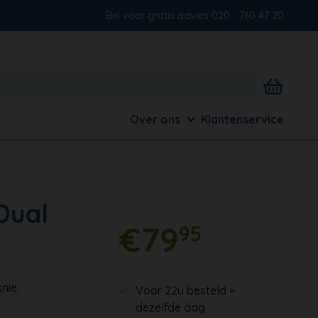
Bel voor gratis advies 020 - 760 47 20
Over ons
Klantenservice
Dual
€79
95
nie.
Voor 22u besteld =
dezelfde dag