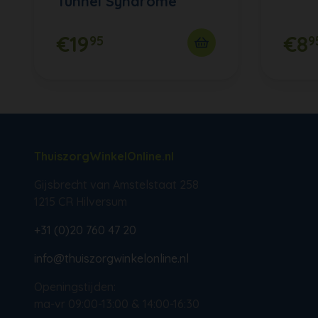
Tunnel Syndrome
€19
€8
95
9
ThuiszorgWinkelOnline.nl
Gijsbrecht van Amstelstaat 258
1215 CR Hilversum
+31 (0)20 760 47 20
info@thuiszorgwinkelonline.nl
Openingstijden:
ma-vr 09:00-13:00 & 14:00-16:30