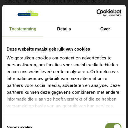
bescherming verlicht herstelt en geneest de pijn bij
tendinitis bursitis artritis andere knieblessures. De
opening bij de knieschijf zorgt ervoor dat de druk op de
knieschijf afneemt en zodoende kan herstellen. Zowel
Toestemming
Details
Over
links als rechts te dragen.
Deze website maakt gebruik van cookies
Maatvoering: S t/m XXL
We gebruiken cookies om content en advertenties te
personaliseren, om functies voor social media te bieden
Gratis verzending?
Bepaal uw maat door de omvang van de knie ter
en om ons websiteverkeer te analyseren. Ook delen we
hoogte van de knieschijf te meten. Zie ook de
informatie over uw gebruik van onze site met onze
Laat je e-mail achter.
maattabel rechtsbovenin.
partners voor social media, adverteren en analyse. Deze
partners kunnen deze gegevens combineren met andere
Meld je aan voor onze nieuwsbrief en
informatie die u aan ze heeft verstrekt of die ze hebben
ontvang direct een gratis verzending
verzameld op basis van uw gebruik van hun services.
Heeft u een vraag of advies
Gratis verzending op je eerste bestelling
nodig?
Toestemmingsselectie
Nieuwe producten als eerste ontdekken
Noodzakelijk