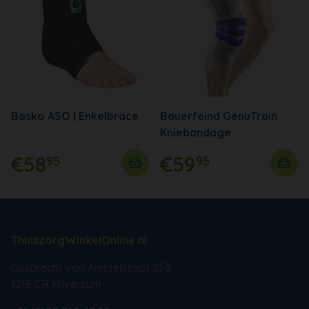
Basko ASO | Enkelbrace
Bauerfeind GenuTrain
Kniebandage
€58
€59
95
95
ThuiszorgWinkelOnline.nl
Gijsbrecht van Amstelstaat 258
1215 CR Hilversum