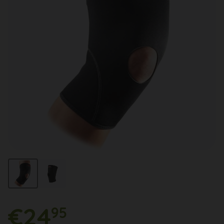
€24
95