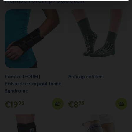
ComfortFORM |
Antislip sokken
Polsbrace Carpaal Tunnel
Syndrome
€19
€8
95
95