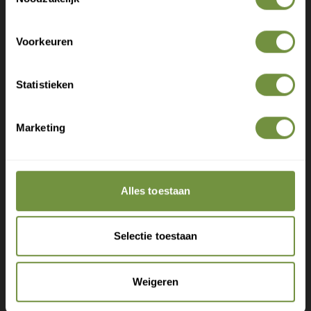
Bel of mail ons voor gratis advies of kom
Deskundige tips over zorg en herstel
langs in 1 van onze winkels.
Exclusieve aanbiedingen voor abonnees
Voorkeuren
Statistieken
Marketing
Claim gratis verzending
Alles toestaan
+31 (0)20 760 47 20
info@thuiszorgwinkelonline.nl
Selectie toestaan
Bekijk winkels
Weigeren
Aanbevolen producten