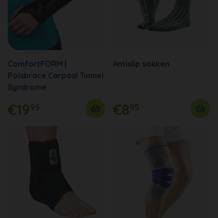
ComfortFORM |
Antislip sokken
Polsbrace Carpaal Tunnel
Syndrome
€19
€8
95
95