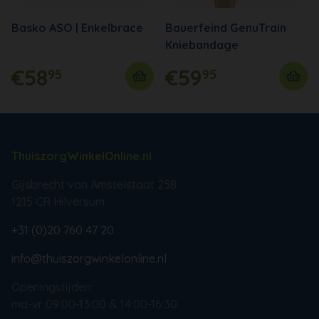
Basko ASO | Enkelbrace
Bauerfeind GenuTrain
Kniebandage
€58
€59
95
95
ThuiszorgWinkelOnline.nl
Gijsbrecht van Amstelstaat 258
1215 CR Hilversum
+31 (0)20 760 47 20
info@thuiszorgwinkelonline.nl
Openingstijden:
ma-vr 09:00-13:00 & 14:00-16:30