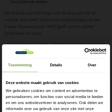
Verschillende maten
Een knie die aan het begin van de dag wat stijf of
onzeker aanvoelt? Deze lichte kniebandage van het
Franse Thuasne (sinds 1847) geeft je knie zachte
compressie en steun.
Elastisch breisel geeft compressie rondom je knie en
ondersteunt de doorbloeding
Helpt zwelling verminderen en geeft je knie een
prettig, gedragen gevoel
Toestemming
Details
Over
Open zone rondom de knieschijf voor een goede
pasvorm
Deze website maakt gebruik van cookies
Ademend breisel dat je de hele dag comfortabel
We gebruiken cookies om content en advertenties te
draagt
personaliseren, om functies voor social media te bieden
Fijn bij beginnende artrose, een onstabiel gevoel of
Gratis verzending?
en om ons websiteverkeer te analyseren. Ook delen we
tijdens sport
informatie over uw gebruik van onze site met onze