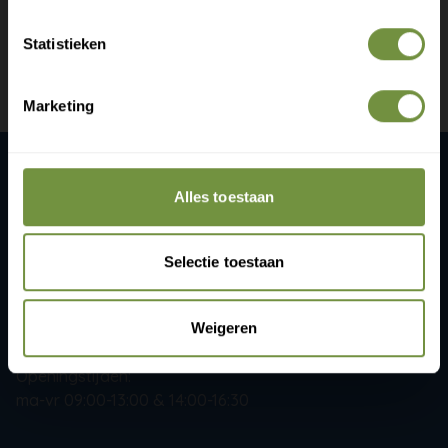
+31 (0)20 760 47 20
info@thuiszorgwinkelonline.nl
Statistieken
Bekijk winkels
Marketing
Claim gratis verzending
ThuiszorgWinkelOnline.nl
Alles toestaan
Gijsbrecht van Amstelstaat 258
1215 CR Hilversum
Selectie toestaan
+31 (0)20 760 47 20
Weigeren
info@thuiszorgwinkelonline.nl
Openingstijden:
ma-vr 09:00-13:00 & 14:00-16:30