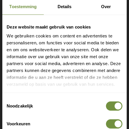
Toestemming
Details
Over
Heeft u een vraag of advies
Deze website maakt gebruik van cookies
nodig?
We gebruiken cookies om content en advertenties te
personaliseren, om functies voor social media te bieden
Bel of mail ons voor gratis advies of kom
Gratis verzending?
en om ons websiteverkeer te analyseren. Ook delen we
langs in 1 van onze winkels.
informatie over uw gebruik van onze site met onze
Laat je e-mail achter.
partners voor social media, adverteren en analyse. Deze
partners kunnen deze gegevens combineren met andere
Meld je aan voor onze nieuwsbrief en
informatie die u aan ze heeft verstrekt of die ze hebben
ontvang direct een gratis verzending
verzameld op basis van uw gebruik van hun services.
Gratis verzending op je eerste bestelling
Toestemmingsselectie
Nieuwe producten als eerste ontdekken
Noodzakelijk
Deskundige tips over zorg en herstel
Exclusieve aanbiedingen voor abonnees
Voorkeuren