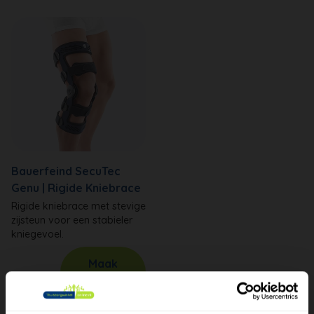
Bauerfeind SecuTec
Genu | Rigide Kniebrace
Rigide kniebrace met stevige
zijsteun voor een stabieler
kniegevoel.
Maak
€449
afspraak