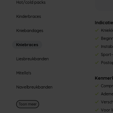
Hot/cold packs
Kinderbraces
Indicati
Kniek
Kniebandages
Begin
Kniebraces
Instab
Sport-
Liesbreukbanden
Postop
Mitella's
Kenmer
Compr
Navelbreukbanden
Ademe
Versch
Toon meer
Voor l