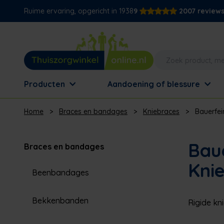
Ruime ervaring, opgericht in 1938
9
2007 review
Producten
Aandoening of blessure
Home
>
Braces en bandages
>
Kniebraces
>
Bauerfei
Baue
Braces en bandages
Kni
Beenbandages
Bekkenbanden
Rigide kn