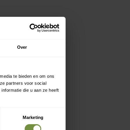
e onbewust
ten,
Over
ademend
 past.
 media te bieden en om ons
ze partners voor social
nformatie die u aan ze heeft
Marketing