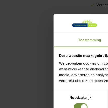
Versch
Een knie 
de hele d
Bauerfein
zodat je 
Toestemming
Bauerfein
M
g
materiaal
Deze website maakt gebruik
We gebruiken cookies om cont
Stevige
websiteverkeer te analyseren
Verstel
media, adverteren en analys
Ademend
verstrekt of die ze hebben v
Verkrij
Toestemmingsselectie
Fijn bi
Noodzakelijk
Twijfel j