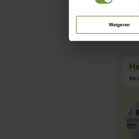
orthoped
of behand
Zo krijg 
Weigeren
zetten.
He
Bel 