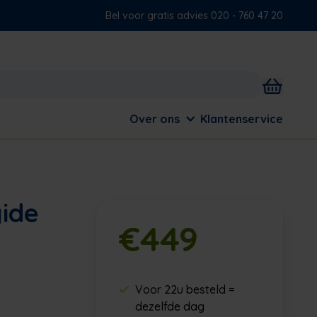
Bel voor gratis advies 020 - 760 47 20
Over ons
Klantenservice
gide
€449
Voor 22u besteld =
dezelfde dag