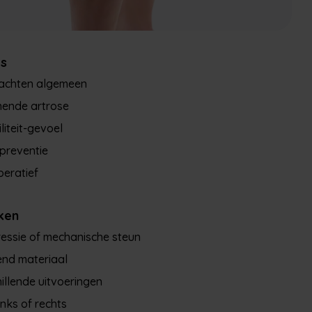
es
lachten algemeen
nende artrose
iliteit-gevoel
preventie
eratief
ken
essie of mechanische steun
nd materiaal
illende uitvoeringen
inks of rechts