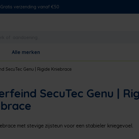
s
Gratis verzending vanaf €50
Alle merken
nd SecuTec Genu | Rigide Kniebrace
rfeind SecuTec Genu | Ri
ebrace
iebrace met stevige zijsteun voor een stabieler kniegevoel.