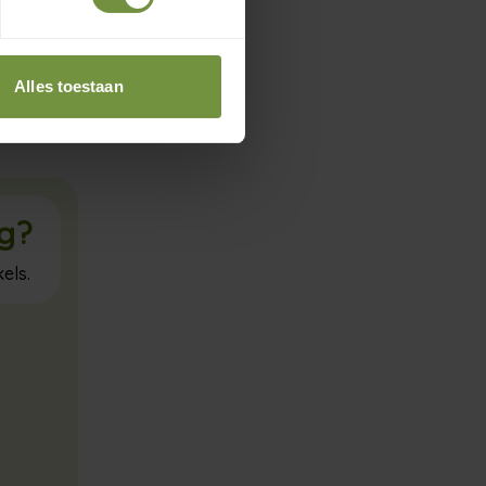
met fysio
n stappen
Alles toestaan
ig?
els.