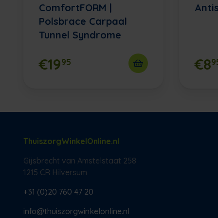
ComfortFORM |
Anti
Polsbrace Carpaal
Tunnel Syndrome
€19
€8
95
9
ThuiszorgWinkelOnline.nl
Gijsbrecht van Amstelstaat 258
1215 CR Hilversum
+31 (0)20 760 47 20
info@thuiszorgwinkelonline.nl