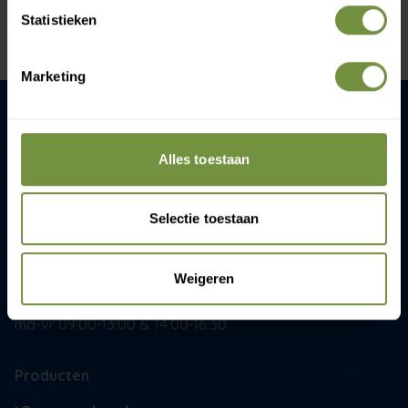
Statistieken
Bekijk winkels
Marketing
ThuiszorgWinkelOnline.nl
Alles toestaan
Gijsbrecht van Amstelstaat 258
1215 CR Hilversum
Selectie toestaan
+31 (0)20 760 47 20
info@thuiszorgwinkelonline.nl
Weigeren
Openingstijden:
ma-vr 09:00-13:00 & 14:00-16:30
Producten