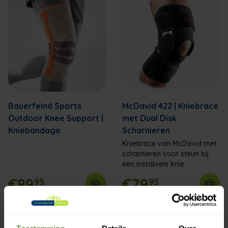
Bauerfeind Sports
McDavid 422 | Kniebrace
Outdoor Knee Support |
met Dual Disk
Kniebandage
Scharnieren
Kniebrace van McDavid met
scharnieren voor steun bij
een instabiele knie.
€89
€79
95
95