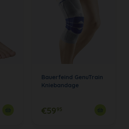
Bauerfeind GenuTrain
Kniebandage
€59
95