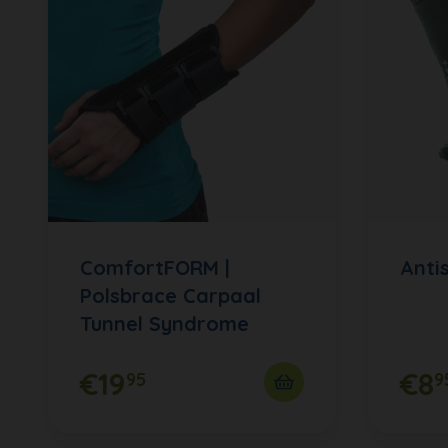
ComfortFORM |
Anti
Polsbrace Carpaal
Tunnel Syndrome
€19
€8
95
9