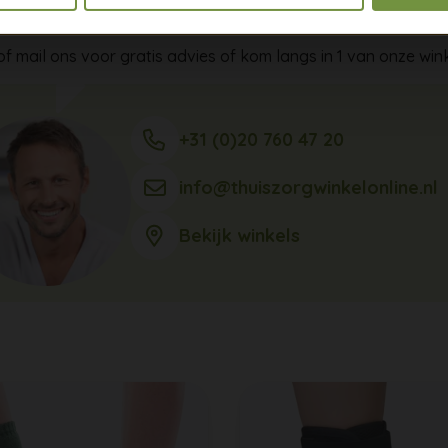
eft u een vraag of advies nod
of mail ons voor gratis advies of kom langs in 1 van onze wink
+31 (0)20 760 47 20
info@thuiszorgwinkelonline.nl
Bekijk winkels