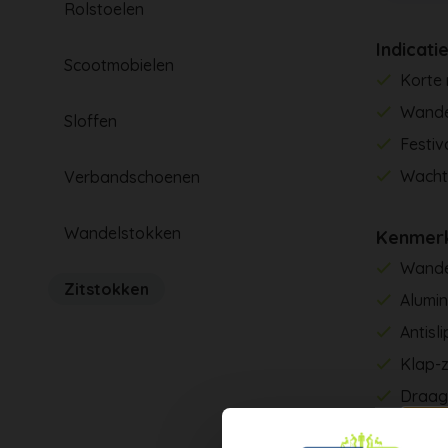
Rolstoelen
Indicati
Scootmobielen
Korte
Wande
Sloffen
Festiv
Wachte
Verbandschoenen
Wandelstokken
Kenmer
Wandel
Zitstokken
Alumi
Antisl
Klap-z
Draag