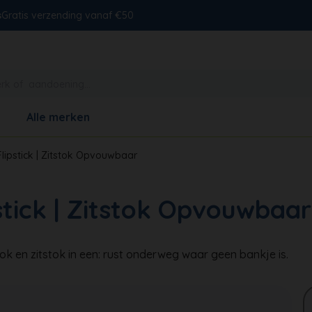
s
Gratis verzending vanaf €50
Alle merken
Flipstick | Zitstok Opvouwbaar
stick | Zitstok Opvouwbaar
k en zitstok in een: rust onderweg waar geen bankje is.