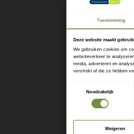
Onderweg 
wandelsto
openklap
Toestemming
In wand
M
e
Klap de
Deze website maakt gebruik
Ideaal 
We gebruiken cookies om cont
Licht a
websiteverkeer te analyseren
Draagv
media, adverteren en analys
verstrekt of die ze hebben v
Gebruik d
wegzakke
Toestemmingsselectie
Noodzakelijk
Zo heb je
echte stoe
Weigeren