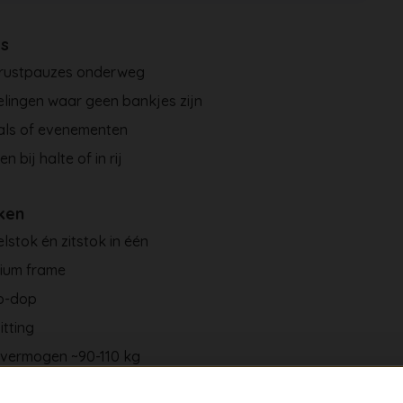
es
 rustpauzes onderweg
lingen waar geen bankjes zijn
als of evenementen
n bij halte of in rij
ken
stok én zitstok in één
nium frame
ip-dop
itting
vermogen ~90-110 kg