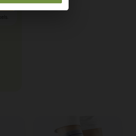
ig?
els.