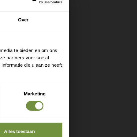
is
zitting
Over
te rusten
 media te bieden en om ons
ze partners voor social
nformatie die u aan ze heeft
oot
Marketing
t een
Alles toestaan