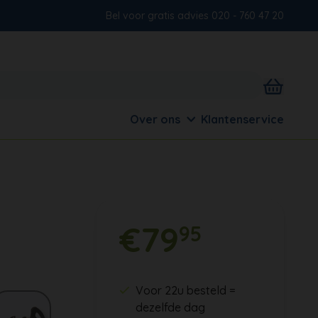
Bel voor gratis advies 020 - 760 47 20
Over ons
Klantenservice
€79
95
Voor 22u besteld =
dezelfde dag