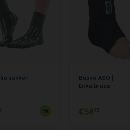
slip sokken
Basko ASO |
Enkelbrace
€58
5
95