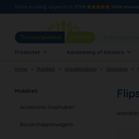
Ruime ervaring, opgericht in 1938
9
2008 review
Producten
Aandoening of blessure
Home
>
Mobiliteit
>
Wandelstokken
>
Zitstokken
>
Flip
Mobiliteit
Accessoires loophulpen
Wandelsto
Boodschappenwagens