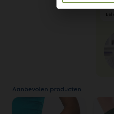
He
Bel 
Aanbevolen producten