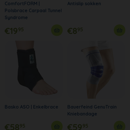
ComfortFORM |
Antislip sokken
Polsbrace Carpaal Tunnel
Syndrome
€19
€8
95
95
Basko ASO | Enkelbrace
Bauerfeind GenuTrain
Kniebandage
€58
€59
95
95