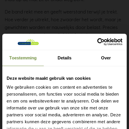
De band rekt mee en geeft weerstand terwijl je trekt.
Hoe verder je uitrekt, hoe zwaarder het wordt, maar je
gewrichten worden er nauwelijks door belast. Precies
daarom is de band zo geliefd bij fysiotherapie en
revalidatie.
Verschillende weerstandsniveaus, meestal per kleur
Toestemming
Details
Over
herkenbaar
Gewrichtsvriendelijk trainen, ook bij herstel
Deze website maakt gebruik van cookies
Licht en compact, past in elke tas
Fijn voor functionele training en blessurepreventie
We gebruiken cookies om content en advertenties te
Verkrijgbaar in latex of polyester
personaliseren, om functies voor social media te bieden
Gratis verzending?
en om ons websiteverkeer te analyseren. Ook delen we
Begin met een lichte band en bouw rustig op naar een
informatie over uw gebruik van onze site met onze
Laat je e-mail achter.
zwaardere. Vervang de band zodra je slijtage of
partners voor social media, adverteren en analyse. Deze
scheurtjes ziet.
partners kunnen deze gegevens combineren met andere
Meld je aan voor onze nieuwsbrief en
informatie die u aan ze heeft verstrekt of die ze hebben