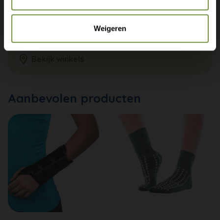
+31 (0)20 760 47 20
Weigeren
info@thuiszorgwinkelonline.nl
Bekijk winkels
Aanbevolen producten