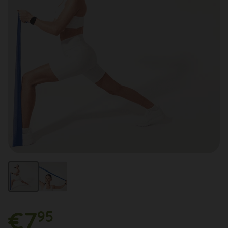
€7
95