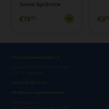
Tunnel Syndrome
€19
€8
95
9
ThuiszorgWinkelOnline.nl
Gijsbrecht van Amstelstaat 258
1215 CR Hilversum
+31 (0)20 760 47 20
info@thuiszorgwinkelonline.nl
Openingstijden:
ma-vr 09:00-13:00 & 14:00-16:30