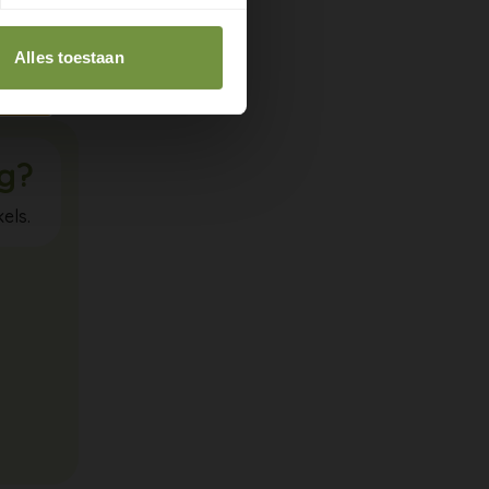
meer
Alles toestaan
ig?
els.