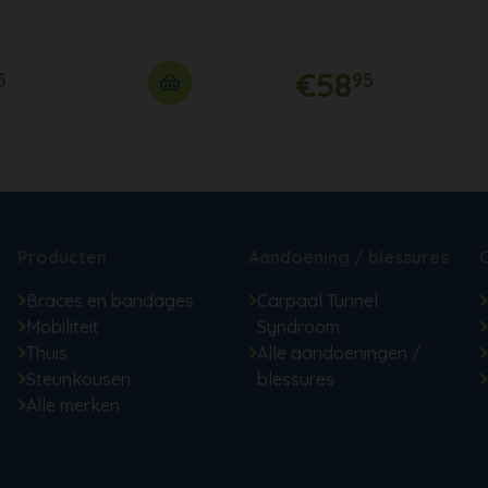
€58
5
95
Producten
Aandoening / blessures
Braces en bandages
Carpaal Tunnel
Mobiliteit
Syndroom
Thuis
Alle aandoeningen /
Steunkousen
blessures
Alle merken