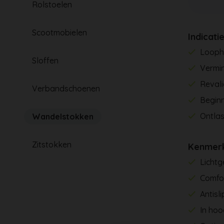
Rolstoelen
Scootmobielen
Indicati
Looph
Sloffen
Vermi
Revali
Verbandschoenen
Beginn
Ontlas
Wandelstokken
Zitstokken
Kenmer
Lichtg
Comfo
Antisl
In hoo