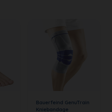
Bauerfeind GenuTrain
Kniebandage