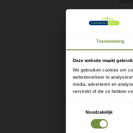
Optio
Able2 
De Able2 
Geschikt 
Toestemming
onderweg,
blijft.
M
e
Deze website maakt gebruik
Bij elke 
We gebruiken cookies om cont
een deel 
websiteverkeer te analyseren
heuphoogt
media, adverteren en analys
gespecial
verstrekt of die ze hebben v
Stel de h
Toestemmingsselectie
het licha
Noodzakelijk
voorkomt 
Bij sterk 