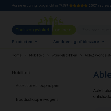
Ruime ervaring, opgericht in 1938
9
2007 review
Producten
Aandoening of blessure
Home
>
Mobiliteit
>
Wandelstokken
>
Able2 Wandelst
Abl
Mobiliteit
Accessoires loophulpen
Able2 alu
antislipdo
Boodschappenwagens