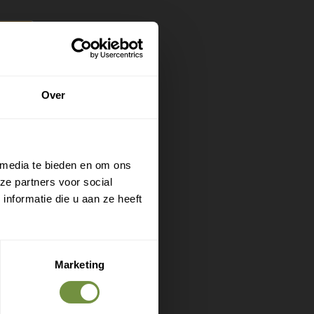
het lopen.
voor
Over
tabel
, zodat
 media te bieden en om ons
ep ligt op
ze partners voor social
ds merk
nformatie die u aan ze heeft
dig wonen.
en langs
t, dit
Marketing
it. Bij