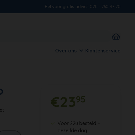
Bel voor gratis advies 020 - 760 47 20
Over ons
Klantenservice
p
€23
95
et
Voor 22u besteld =
dezelfde dag