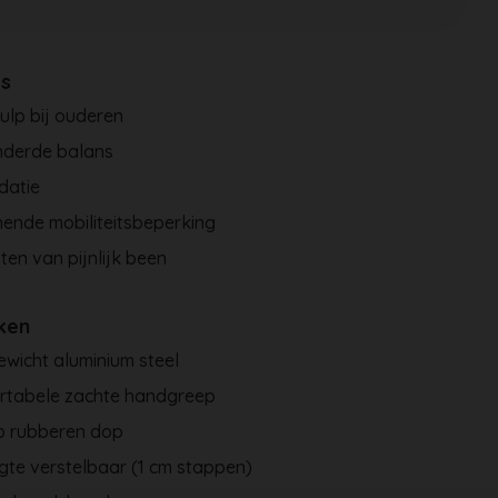
es
ulp bij ouderen
nderde balans
datie
ende mobiliteitsbeperking
ten van pijnlijk been
ken
ewicht aluminium steel
rtabele zachte handgreep
ip rubberen dop
gte verstelbaar (1 cm stappen)