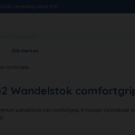
s
Gratis verzending vanaf €50
Alle merken
ok comfortgrip
e2 Wandelstok comfortgri
minium wandelstok met comfortgrip, in hoogte verstelbaar m
p.