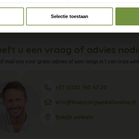
asting op beide benen kiest u beter voor een loophulp met 
Claim gratis verzending
en.
Selectie toestaan
eft u een vraag of advies nod
of mail ons voor gratis advies of kom langs in 1 van onze wink
+31 (0)20 760 47 20
info@thuiszorgwinkelonline.nl
Bekijk winkels