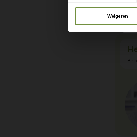
zware bel
steunpunt
Weigeren
He
Bel 