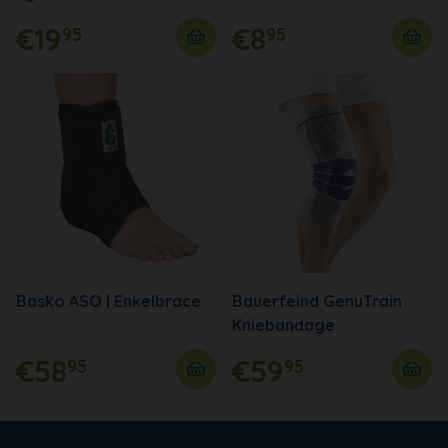
€19
€8
95
95
Basko ASO | Enkelbrace
Bauerfeind GenuTrain
Kniebandage
€58
€59
95
95