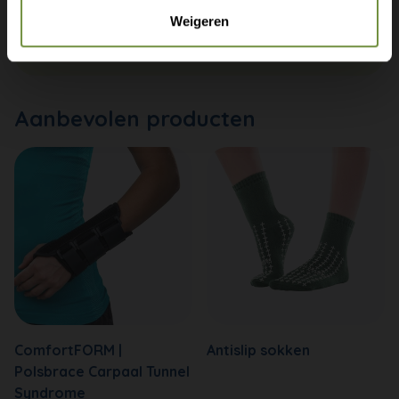
info@thuiszorgwinkelonline.nl
Weigeren
Bekijk winkels
Aanbevolen producten
ComfortFORM |
Antislip sokken
Polsbrace Carpaal Tunnel
Syndrome