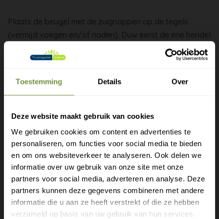
Plaats de beugel met de zuignappen op de tegels
(vermijd voegen en/of naden). Duw eerst de ene hendel
naar beneden en daarna de andere om de beugel te
bevestigen. Als de indicator op groen staat is de beugel
goed bevestigd. De beugel kan men horizontaal
Toestemming
Details
Over
verticaal of diagonaal bevestigen. Indien de indicator
half groen half rood of geheel rood is geeft dit aan dat
de beugel niet (meer) goed vast zit. De beugel opnieuw
Deze website maakt gebruik van cookies
bevestigen. De beugel kan men verwijderen door de
We gebruiken cookies om content en advertenties te
hendels omhoog te trekken. De Quick Mobile Rail is
personaliseren, om functies voor social media te bieden
Gratis verzending?
gemaakt van hoogwaardig kunststof en is verkrijgbaar
en om ons websiteverkeer te analyseren. Ook delen we
in twee verschillende modellen
informatie over uw gebruik van onze site met onze
Laat je e-mail achter.
partners voor social media, adverteren en analyse. Deze
partners kunnen deze gegevens combineren met andere
Meld je aan voor onze nieuwsbrief en
informatie die u aan ze heeft verstrekt of die ze hebben
Lengte: 40 cm of 50 cm
ontvang direct een gratis verzending
verzameld op basis van uw gebruik van hun services.