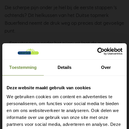
Die scherpe pijn onder je hiel bij de eerste stappen 's
ochtends? Dit hielkussen van het Duitse topmerk
Bauerfeind neemt de druk weg op precies dat gevoelige
punt.
Een uitsparing onder het pijnpunt laat de geirriteerde
plek vrij hangen, zonder druk
De rest van je hiel rust gewoon comfortabel op het
kussen
Toestemming
Details
Over
Silicone of visco-elastisch schuim, anatomisch
gevormd voor een prettige demping
Deze website maakt gebruik van cookies
Past in de meeste schoenen, zodat je hem overal
We gebruiken cookies om content en advertenties te
draagt
personaliseren, om functies voor social media te bieden
Fijn bij hielspoor, plantaire fasciitis of een pijnlijke hiel
Gratis verzending?
en om ons websiteverkeer te analyseren. Ook delen we
na veel lopen
informatie over uw gebruik van onze site met onze
Laat je e-mail achter.
partners voor social media, adverteren en analyse. Deze
Combineer het kussen met goed dempend schoeisel en