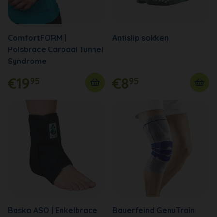
ComfortFORM |
Antislip sokken
Polsbrace Carpaal Tunnel
Syndrome
€19
€8
95
95
Basko ASO | Enkelbrace
Bauerfeind GenuTrain