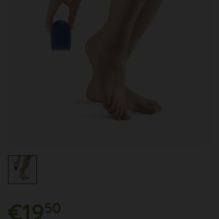
€19
50