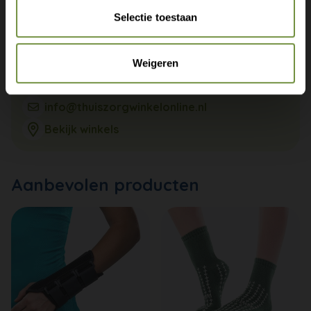
Selectie toestaan
Weigeren
+31 (0)20 760 47 20
info@thuiszorgwinkelonline.nl
Bekijk winkels
Aanbevolen producten