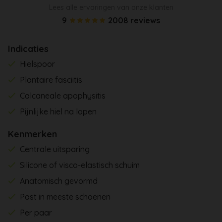
Lees alle ervaringen van onze klanten
9
2008 reviews
Indicaties
Hielspoor
Plantaire fasciitis
Calcaneale apophysitis
Pijnlijke hiel na lopen
Kenmerken
Centrale uitsparing
Silicone of visco-elastisch schuim
Anatomisch gevormd
Past in meeste schoenen
Per paar