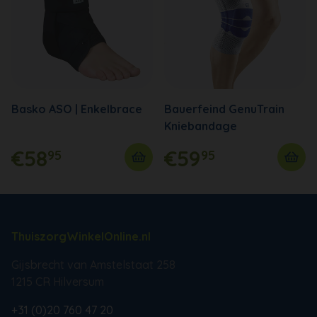
Basko ASO | Enkelbrace
Bauerfeind GenuTrain
Kniebandage
€58
€59
95
95
ThuiszorgWinkelOnline.nl
Gijsbrecht van Amstelstaat 258
1215 CR Hilversum
+31 (0)20 760 47 20