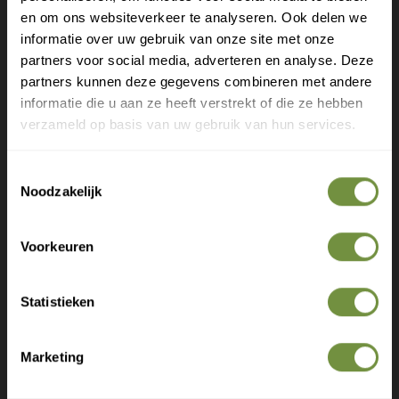
Gratis verzending?
langs in 1 van onze winkels.
en om ons websiteverkeer te analyseren. Ook delen we
informatie over uw gebruik van onze site met onze
Laat je e-mail achter.
partners voor social media, adverteren en analyse. Deze
partners kunnen deze gegevens combineren met andere
Meld je aan voor onze nieuwsbrief en
informatie die u aan ze heeft verstrekt of die ze hebben
ontvang direct een gratis verzending
verzameld op basis van uw gebruik van hun services.
Gratis verzending op je eerste bestelling
Toestemmingsselectie
Nieuwe producten als eerste ontdekken
Noodzakelijk
Deskundige tips over zorg en herstel
Exclusieve aanbiedingen voor abonnees
Voorkeuren
+31 (0)20 760 47 20
info@thuiszorgwinkelonline.nl
Statistieken
Bekijk winkels
Marketing
Claim gratis verzending
Aanbevolen producten