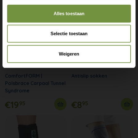
Alles toestaan
Selectie toestaan
Weigeren
ComfortFORM |
Antislip sokken
Polsbrace Carpaal Tunnel
Syndrome
€19
€8
95
95