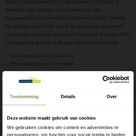
daarom gemakkelijk te onderscheiden. De halter is
gemaakt van gietijzer en is bedekt met een
hoogwaardig huidvriendelijk gekleurd plastic. Dankzij
het gladde oppervlak wordt de absorptie van zweet
voorkomen en kun je de halter heel goed afvegen. Zelfs
na langdurig gebruik is de grip slipvast in de hand.
Gewichten: van 0.5kg tot 5kg
Eenvoudig schoon te maken
Verkocht per paar
Toestemming
Details
Over
Heeft u een vraag of advies
Deze website maakt gebruik van cookies
nodig?
We gebruiken cookies om content en advertenties te
Bel of mail ons voor gratis advies of kom
personaliseren, om functies voor social media te bieden