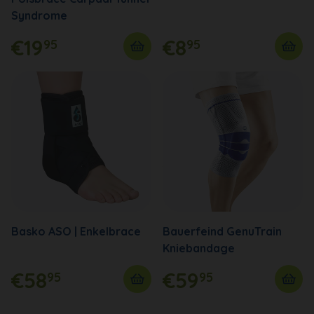
Syndrome
€19
€8
95
95
Basko ASO | Enkelbrace
Bauerfeind GenuTrain
Kniebandage
€58
€59
95
95