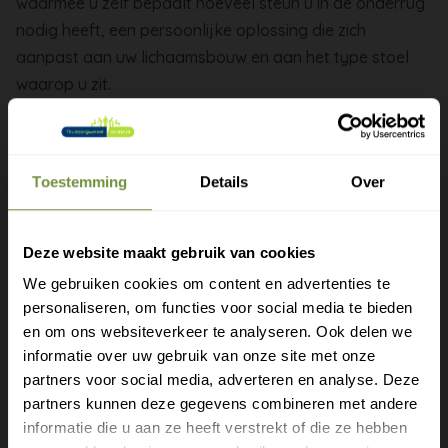
waarmee u zelf bepaalt hoeveel steun u in de onderrug
nodig heeft, een persoonlijke oplossing die zich
aanpast aan uw lichaamsbouw en aan het type stoel
waarop u zit.
Door een rits of luchtpomp kunt u de vulling van het
kussen vergroten of verkleinen, waardoor de
lendensteun precies aansluit op uw eigen onderrug. Het
Toestemming
Details
Over
kussen kantelt het bekken licht voorwaarts en houdt de
wervelkolom in de natuurlijke S kromming, ongeacht of
Deze website maakt gebruik van cookies
u op een bureaustoel, in de auto of op de bank zit.
We gebruiken cookies om content en advertenties te
Experimenteer enkele dagen met verschillende
personaliseren, om functies voor social media te bieden
Gratis verzending?
vullingsstanden voordat u uw favoriete instelling kiest,
en om ons websiteverkeer te analyseren. Ook delen we
informatie over uw gebruik van onze site met onze
de juiste hoeveelheid steun voelt na een uur zitten nog
Laat je e-mail achter.
partners voor social media, adverteren en analyse. Deze
steeds comfortabel.
partners kunnen deze gegevens combineren met andere
Meld je aan voor onze nieuwsbrief en
Bij acute uitstralende pijn in het been is eerst onderzoek
informatie die u aan ze heeft verstrekt of die ze hebben