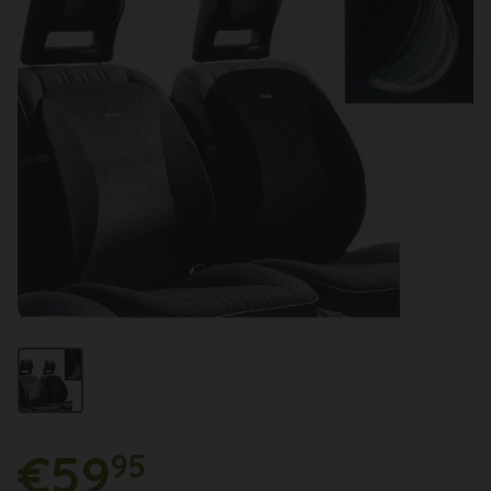
€59
95