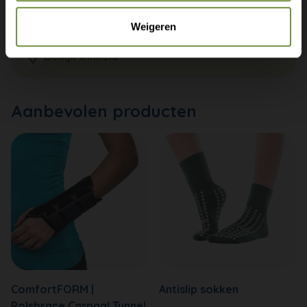
+31 (0)20 760 47 20
Weigeren
info@thuiszorgwinkelonline.nl
Bekijk winkels
Aanbevolen producten
ComfortFORM |
Antislip sokken
Polsbrace Carpaal Tunnel