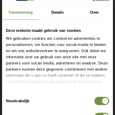
kan zowel overdag als ’s nachts worden gedragen en is
Toestemming
Details
Over
geschikt voor langdurig gebruik binnen zowel
conservatieve behandeling als postoperatieve
revalidatie.
Deze website maakt gebruik van cookies
Maten en inhoud:
We gebruiken cookies om content en advertenties te
personaliseren, om functies voor social media te bieden
Gratis verzending?
Maten (op basis van schoenmaat):
en om ons websiteverkeer te analyseren. Ook delen we
Maat 1: ca. 34 – 36
informatie over uw gebruik van onze site met onze
Laat je e-mail achter.
partners voor social media, adverteren en analyse. Deze
Maat 2: ca. 37 – 40
partners kunnen deze gegevens combineren met andere
Maat 3: ca. 41 – 44
Meld je aan voor onze nieuwsbrief en
informatie die u aan ze heeft verstrekt of die ze hebben
ontvang direct een gratis verzending
Uitvoering:
verzameld op basis van uw gebruik van hun services.
Links
Gratis verzending op je eerste bestelling
Rechts
Toestemmingsselectie
Nieuwe producten als eerste ontdekken
Noodzakelijk
Deskundige tips over zorg en herstel
Inhoud verpakking:
Exclusieve aanbiedingen voor abonnees
Per stuk (1 orthese)