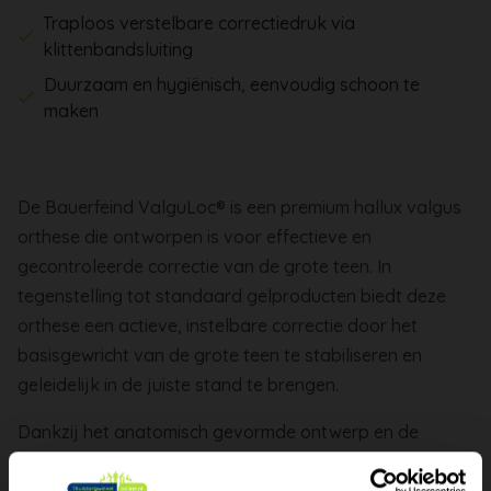
Traploos verstelbare correctiedruk via
klittenbandsluiting
Duurzaam en hygiënisch, eenvoudig schoon te
maken
De Bauerfeind ValguLoc® is een premium hallux valgus
orthese die ontworpen is voor effectieve en
gecontroleerde correctie van de grote teen. In
tegenstelling tot standaard gelproducten biedt deze
orthese een actieve, instelbare correctie door het
basisgewricht van de grote teen te stabiliseren en
geleidelijk in de juiste stand te brengen.
Dankzij het anatomisch gevormde ontwerp en de
hoogwaardige materialen staat Bauerfeind bekend om
zijn medische kwaliteit en duurzaamheid. De orthese