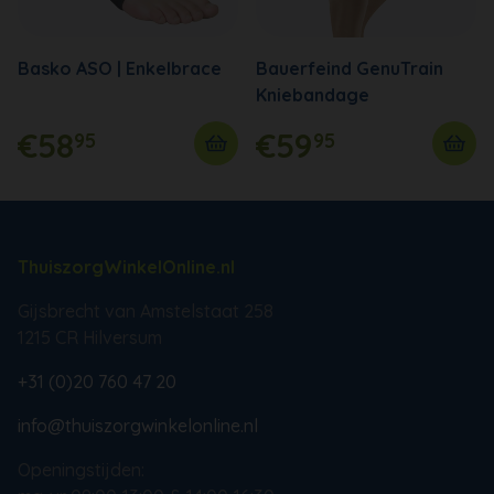
Basko ASO | Enkelbrace
Bauerfeind GenuTrain
Kniebandage
€58
€59
95
95
ThuiszorgWinkelOnline.nl
Gijsbrecht van Amstelstaat 258
1215 CR Hilversum
+31 (0)20 760 47 20
info@thuiszorgwinkelonline.nl
Openingstijden: