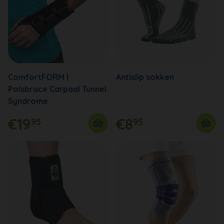
ComfortFORM |
Antislip sokken
Polsbrace Carpaal Tunnel
Syndrome
€19
€8
95
95