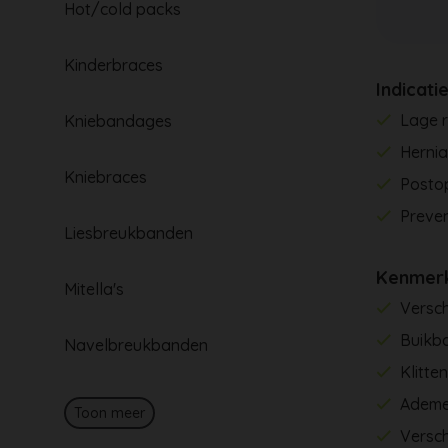
Hot/cold packs
Kinderbraces
Indicati
Lage r
Kniebandages
Herni
Kniebraces
Postop
Preven
Liesbreukbanden
Kenmer
Mitella's
Versch
Buikb
Navelbreukbanden
Klitte
Ademe
Toon meer
Versch