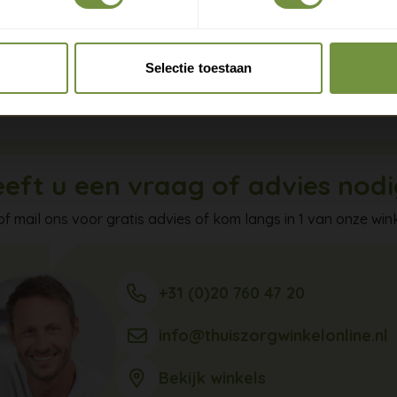
ingen die je rug sterker maken. Meet je middel op en kies bij 
Claim gratis verzending
e maat.
Selectie toestaan
 je rug steun waar het telt en blijf je zelf lekker in beweging.
eft u een vraag of advies nod
of mail ons voor gratis advies of kom langs in 1 van onze wink
+31 (0)20 760 47 20
info@thuiszorgwinkelonline.nl
Bekijk winkels