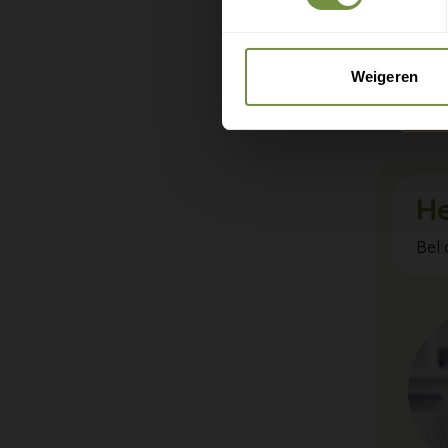
met oefen
de groter
Weigeren
Zo geef je
He
Bel 