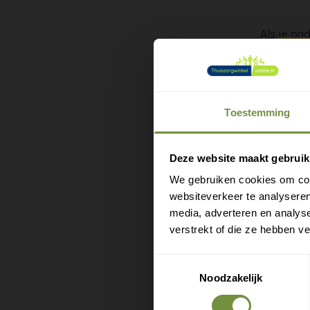
Als je ond
iets dat 
het Frans
uitvoerin
wervelko
Toestemming
De buikba
M
van de be
g
Deze website maakt gebruik
sinds 1847
We gebruiken cookies om cont
websiteverkeer te analyseren
Compres
media, adverteren en analys
Extra s
verstrekt of die ze hebben v
Buikban
Klitten
Toestemmingsselectie
Noodzakelijk
Ademend
Draag de 