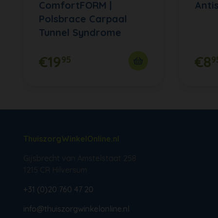
ComfortFORM |
Anti
Polsbrace Carpaal
Tunnel Syndrome
€19
€8
95
9
ThuiszorgWinkelOnline.nl
Gijsbrecht van Amstelstaat 258
1215 CR Hilversum
+31 (0)20 760 47 20
info@thuiszorgwinkelonline.nl