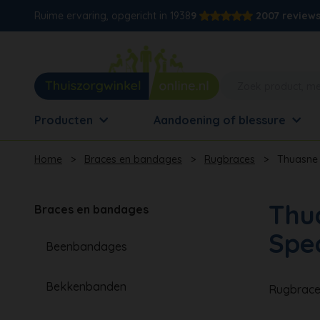
Ruime ervaring, opgericht in 1938
9
2007 review
Producten
Aandoening of blessure
Home
>
Braces en bandages
>
Rugbraces
>
Thuasne 
Thu
Braces en bandages
Spec
Beenbandages
Bekkenbanden
Rugbrace 