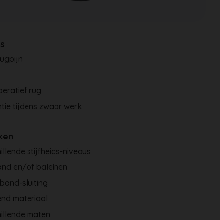
es
ugpijn
a
eratief rug
tie tijdens zwaar werk
ken
illende stijfheids-niveaus
and en/of baleinen
nband-sluiting
nd materiaal
illende maten