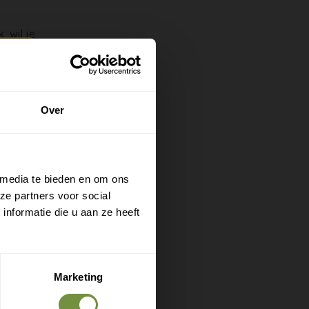
, wil je
race van
an de
je
Over
n deel
ten al
 media te bieden en om ons
ze partners voor social
nformatie die u aan ze heeft
Marketing
ineer hem