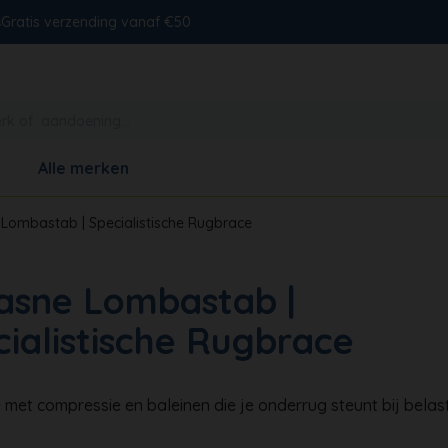
s
Gratis verzending vanaf €50
Alle merken
Lombastab | Specialistische Rugbrace
asne Lombastab |
ialistische Rugbrace
met compressie en baleinen die je onderrug steunt bij belast