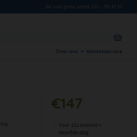
Bel voor gratis advies 020 - 760 47 20
Over ons
Klantenservice
€147
ing.
Voor 22u besteld =
dezelfde dag