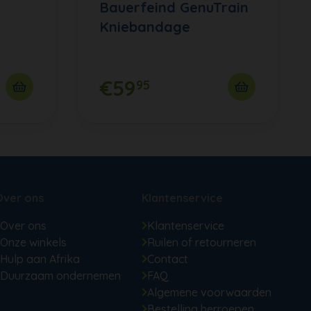
Bauerfeind GenuTrain
Kniebandage
€59
95
Over ons
Klantenservice
Over ons
Klantenservice
Onze winkels
Ruilen of retourneren
Hulp aan Afrika
Contact
Duurzaam ondernemen
FAQ
Algemene voorwaarden
Bestelling herroepen