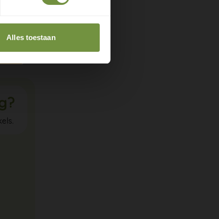
twijfel
Alles toestaan
ig?
els.