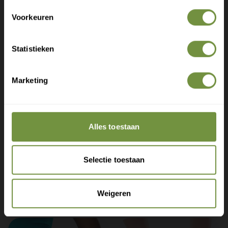
Exclusieve aanbiedingen voor abonnees
Voorkeuren
Statistieken
Marketing
Claim gratis verzending
Alles toestaan
+31 (0)20 760 47 20
info@thuiszorgwinkelonline.nl
Selectie toestaan
Bekijk winkels
Weigeren
Aanbevolen producten