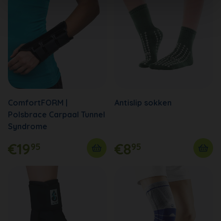
ComfortFORM |
Antislip sokken
Polsbrace Carpaal Tunnel
Syndrome
€19
€8
95
95