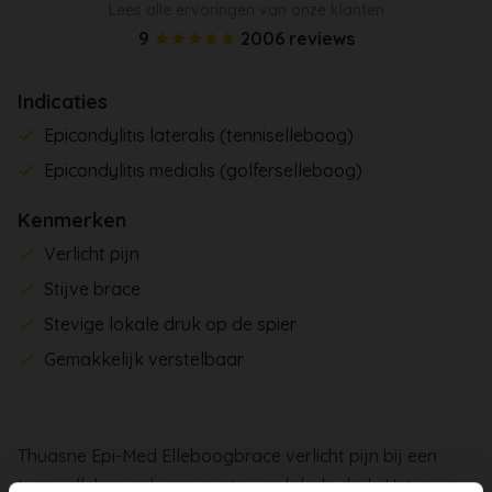
Lees alle ervaringen van onze klanten
9
2006 reviews
Indicaties
Epicondylitis lateralis (tenniselleboog)
Epicondylitis medialis (golferselleboog)
Kenmerken
Verlicht pijn
Stijve brace
Stevige lokale druk op de spier
Gemakkelijk verstelbaar
Thuasne Epi-Med Elleboogbrace verlicht pijn bij een
tenniselleboog door een stevige lokale druk. Het is een