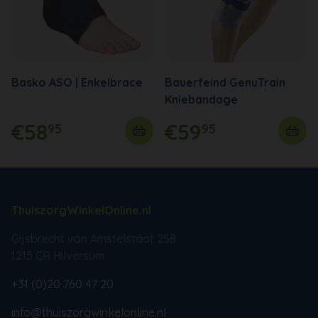
Basko ASO | Enkelbrace
Bauerfeind GenuTrain
Kniebandage
€58
€59
95
95
ThuiszorgWinkelOnline.nl
Gijsbrecht van Amstelstaat 258
1215 CR Hilversum
+31 (0)20 760 47 20
info@thuiszorgwinkelonline.nl