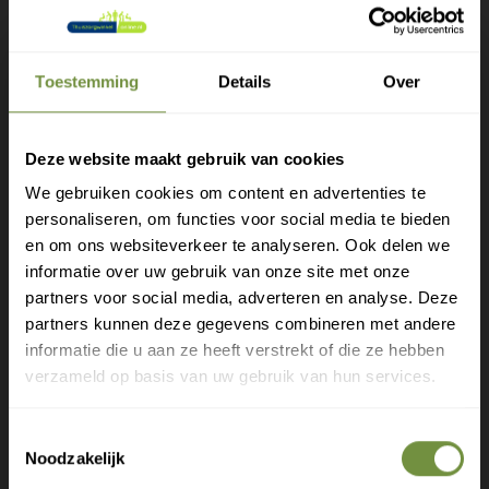
stijve brace met doelgerichte druk op de spierbuik het
deel van de spier die kan samentrekken. Dit biedt
pijnverlichting bij een tenniselleboog of golfelleboog.
Toestemming
Details
Over
De elleboogbrace is gemakkelijk verstelbaar dankzij
klittenbandsluiting.
Deze website maakt gebruik van cookies
We gebruiken cookies om content en advertenties te
personaliseren, om functies voor social media te bieden
Gratis verzending?
Verkrijgbaar in 5 maten. Bepaal uw maat met de
en om ons websiteverkeer te analyseren. Ook delen we
maattabel.
informatie over uw gebruik van onze site met onze
Laat je e-mail achter.
partners voor social media, adverteren en analyse. Deze
partners kunnen deze gegevens combineren met andere
Meld je aan voor onze nieuwsbrief en
informatie die u aan ze heeft verstrekt of die ze hebben
Heeft u een vraag of advies
ontvang direct een gratis verzending
verzameld op basis van uw gebruik van hun services.
nodig?
Gratis verzending op je eerste bestelling
Toestemmingsselectie
Bel of mail ons voor gratis advies of kom
Nieuwe producten als eerste ontdekken
Noodzakelijk
langs in 1 van onze winkels.
Deskundige tips over zorg en herstel