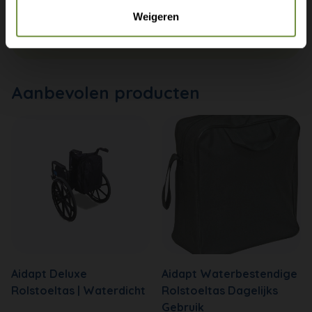
info@thuiszorgwinkelonline.nl
Weigeren
Bekijk winkels
Aanbevolen producten
Aidapt Deluxe
Aidapt Waterbestendige
Rolstoeltas | Waterdicht
Rolstoeltas Dagelijks
Gebruik