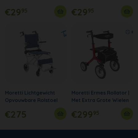
€29
€29
95
95
Moretti Lichtgewicht
Moretti Ermes Rollator |
Opvouwbare Rolstoel
Met Extra Grote Wielen
€275
€299
95