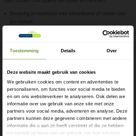
blijft zitten, ook tijdens het rijden en remmen.
Bevestig je makkelijk met klittenband of riemen aan
je rolstoel
Ruime hoofdvak met rits voor jas, boodschappen of
medicatie
Vaak extra voorvakjes voor je sleutels en telefoon
Toestemming
Details
Over
Waterbestendig polyester met PVC-coating tegen de
regen
Gewoon wasbaar wanneer nodig
Deze website maakt gebruik van cookies
We gebruiken cookies om content en advertenties te
Leg zware spullen onderin de tas, zo blijft het
personaliseren, om functies voor social media te bieden
zwaartepunt laag en je rolstoel lekker stabiel.
Gratis verzending?
en om ons websiteverkeer te analyseren. Ook delen we
informatie over uw gebruik van onze site met onze
Zo neem je alles mee wat je nodig hebt en houd je je
Laat je e-mail achter.
partners voor social media, adverteren en analyse. Deze
handen vrij en je zelfstandigheid groot. Heb je een
partners kunnen deze gegevens combineren met andere
elektrische rolstoel met een afwijkend frame?
Meld je aan voor onze nieuwsbrief en
informatie die u aan ze heeft verstrekt of die ze hebben
Controleer dan even of de bevestigingsbanden passen.
ontvang direct een gratis verzending
verzameld op basis van uw gebruik van hun services.