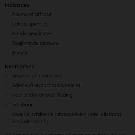
Indicaties
Reuma of artrose
Lokale spierpijn
Koude gewrichten
Beginnende blessure
Bursitis
Kenmerken
Angora- of merino-wol
Ademend en zachtaanvoelend
Voor onder of over kleding
Wasbaar
Voor verschillende lichaamsdelen (knie, elleboog,
schouder, romp)
Voeten die snel koud aanvoelen en gewrichten die om