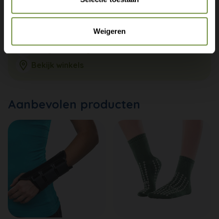
Weigeren
+31 (0)20 760 47 20
info@thuiszorgwinkelonline.nl
Bekijk winkels
Aanbevolen producten