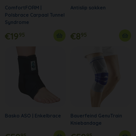
ComfortFORM |
Antislip sokken
Polsbrace Carpaal Tunnel
Syndrome
€19
€8
95
95
Basko ASO | Enkelbrace
Bauerfeind GenuTrain
Kniebandage
95
95