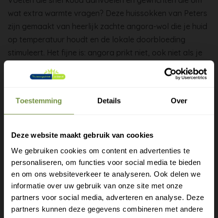
wat extra warmte vragen? Deze huissokken van Peters
zijn gemaakt van heerlijk zachte angora-wol die je huid
op temperatuur houdt en de lokale doorbloeding
stimuleert. Het fijne is: angora prikt niet, ook niet als je
snel huidirritatie krijgt van gewone wol.
Zachte angora-wol die je voeten op temperatuur
houdt
Toestemming
Details
Over
Stimuleert de lokale doorbloeding bij koude voeten
Fijn bij reuma, artrose of koude gewrichten
Deze website maakt gebruik van cookies
Prikt niet, ook bij een gevoelige huid
We gebruiken cookies om content en advertenties te
Ademend, zacht en wasbaar volgens het label
personaliseren, om functies voor social media te bieden
Gratis verzending?
Draag ze gerust continu, ook 's nachts, wanneer je
en om ons websiteverkeer te analyseren. Ook delen we
informatie over uw gebruik van onze site met onze
klachten erger zijn. Zodra het verbetert, kun je ze
Laat je e-mail achter.
partners voor social media, adverteren en analyse. Deze
geleidelijk minder gaan dragen.
partners kunnen deze gegevens combineren met andere