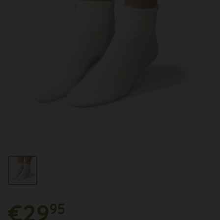
€29
95