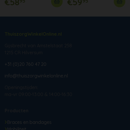
€58
€59
95
95
ThuiszorgWinkelOnline.nl
Gijsbrecht van Amstelstaat 258
1215 CR Hilversum
+31 (0)20 760 47 20
info@thuiszorgwinkelonline.nl
Openingstijden:
ma-vr 09:00-13:00 & 14:00-16:30
Producten
Braces en bandages
Mobiliteit