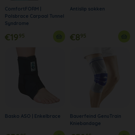
ComfortFORM |
Antislip sokken
Polsbrace Carpaal Tunnel
Syndrome
€19
€8
95
95
Basko ASO | Enkelbrace
Bauerfeind GenuTrain
Kniebandage