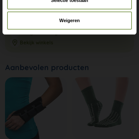
Selectie toestaan
Weigeren
+31 (0)20 760 47 20
info@thuiszorgwinkelonline.nl
Bekijk winkels
Aanbevolen producten