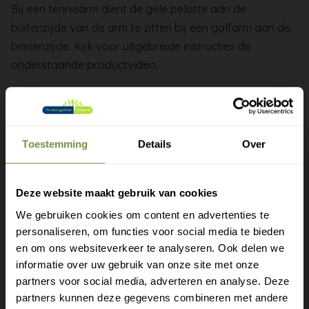
Bij een tennisarm dient de gele pelotte aan de
buitenzijde van de arm te zitten bij een golfarm aan de
binnenzijde. Kijk voor uitgebreide instructies de
onderstaande productvideo.
Maatvoering: Universeel
Zowel links als rechts te dragen.
Toestemming
Details
Over
Deze website maakt gebruik van cookies
We gebruiken cookies om content en advertenties te
personaliseren, om functies voor social media te bieden
Gratis verzending?
en om ons websiteverkeer te analyseren. Ook delen we
informatie over uw gebruik van onze site met onze
Laat je e-mail achter.
partners voor social media, adverteren en analyse. Deze
partners kunnen deze gegevens combineren met andere