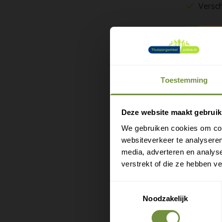
Versch
Als je on
iets dat 
Nederland
natuurlij
Toestemming
De buikba
M
van de be
e
Deze website maakt gebruik
9001- en 
We gebruiken cookies om cont
websiteverkeer te analyseren
Comfort
media, adverteren en analys
Buikban
verstrekt of die ze hebben v
Klitten
Ademend
Toestemmingsselectie
Verkrij
Noodzakelijk
Draag de 