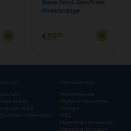
Bauerfeind GenuTrain
Kniebandage
€59
95
Over ons
Klantenservice
Over ons
Klantenservice
Onze winkels
Ruilen of retourneren
Hulp aan Afrika
Contact
Duurzaam ondernemen
FAQ
Algemene voorwaarden
Bestelling herroepen