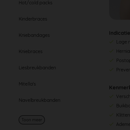
Hot/cold packs
Kinderbraces
Indicati
Kniebandages
Lage r
Herni
Kniebraces
Postop
Liesbreukbanden
Preven
Mitella's
Kenmer
Versch
Navelbreukbanden
Buikb
Klitte
Toon meer
Ademe