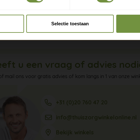
ingen die je rug sterker maken. Meet je middel op en kies bij 
Claim gratis verzending
e maat.
Selectie toestaan
 je rug steun waar het telt en blijf je zelf lekker in beweging.
eft u een vraag of advies nod
of mail ons voor gratis advies of kom langs in 1 van onze wink
+31 (0)20 760 47 20
info@thuiszorgwinkelonline.nl
Bekijk winkels