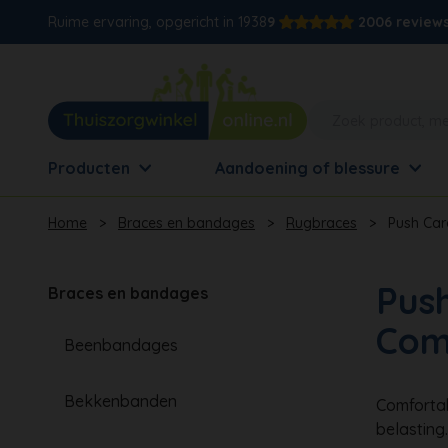
Ruime ervaring, opgericht in 1938
9
2006 review
Producten
Aandoening of blessure
Home
>
Braces en bandages
>
Rugbraces
>
Push Car
Pus
Braces en bandages
Com
Beenbandages
Bekkenbanden
Comfortab
belasting.