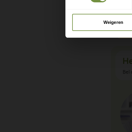
met oefen
de groter
Weigeren
Zo geef je
He
Bel 