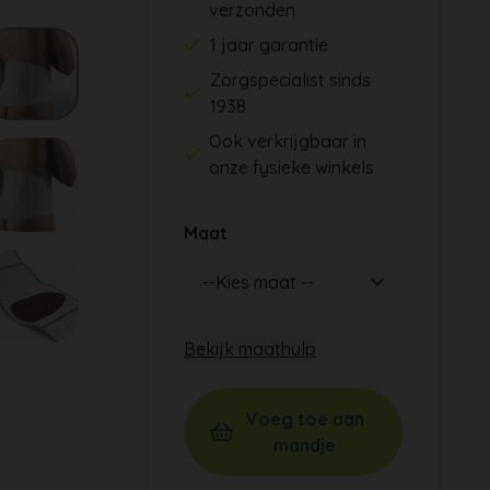
verzonden
1 jaar garantie
Zorgspecialist sinds
1938
Ook verkrijgbaar in
onze fysieke winkels
Maat
Bekijk maathulp
Voeg toe aan
mandje