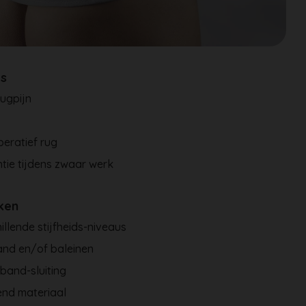
es
ugpijn
a
eratief rug
tie tijdens zwaar werk
ken
illende stijfheids-niveaus
and en/of baleinen
nband-sluiting
nd materiaal