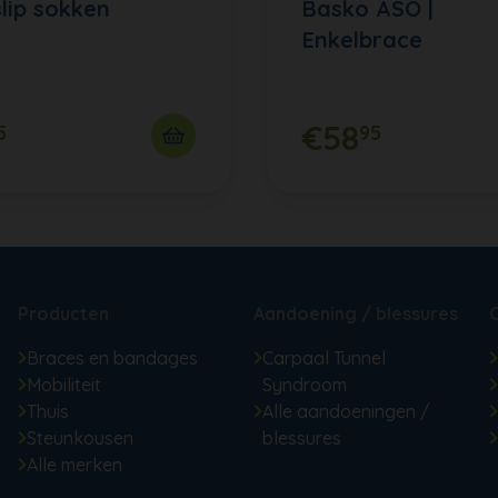
slip sokken
Basko ASO |
Enkelbrace
€58
5
95
Producten
Aandoening / blessures
Braces en bandages
Carpaal Tunnel
Mobiliteit
Syndroom
Thuis
Alle aandoeningen /
Steunkousen
blessures
Alle merken