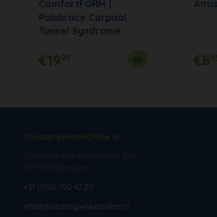
ComfortFORM |
Anti
Polsbrace Carpaal
Tunnel Syndrome
€19
€8
95
9
ThuiszorgWinkelOnline.nl
Gijsbrecht van Amstelstaat 258
1215 CR Hilversum
+31 (0)20 760 47 20
info@thuiszorgwinkelonline.nl