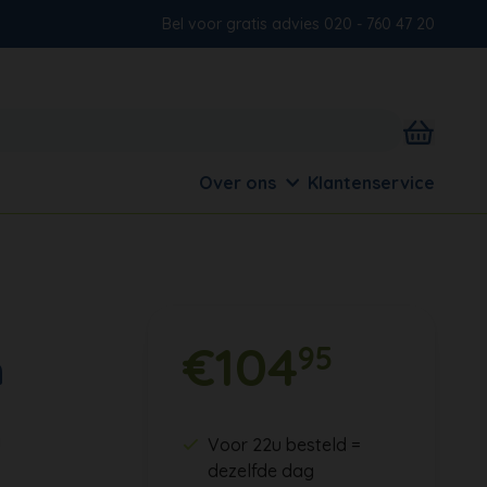
Bel voor gratis advies 020 - 760 47 20
Over ons
Klantenservice
€104
95
n
j
Voor 22u besteld =
dezelfde dag