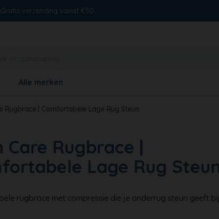
s
Gratis verzending vanaf €50
Alle merken
e Rugbrace | Comfortabele Lage Rug Steun
h Care Rugbrace |
fortabele Lage Rug Steu
ele rugbrace met compressie die je onderrug steun geeft bi