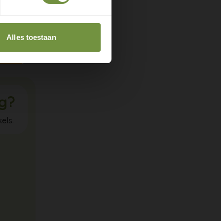
twijfel
Alles toestaan
ig?
els.