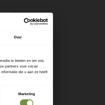
, wil je
n het
wat de
t.
Over
n deel
enge ISO
 media te bieden en om ons
ze partners voor social
nformatie die u aan ze heeft
Marketing
ineer hem