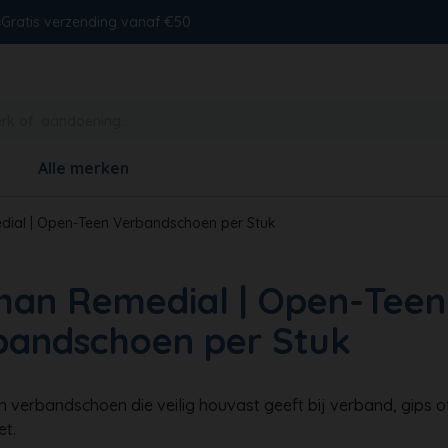
s
Gratis verzending vanaf €50
Alle merken
ial | Open-Teen Verbandschoen per Stuk
man Remedial | Open-Teen
bandschoen per Stuk
 verbandschoen die veilig houvast geeft bij verband, gips of
et.