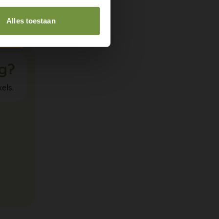
Vraag je
Alles toestaan
ig?
els.