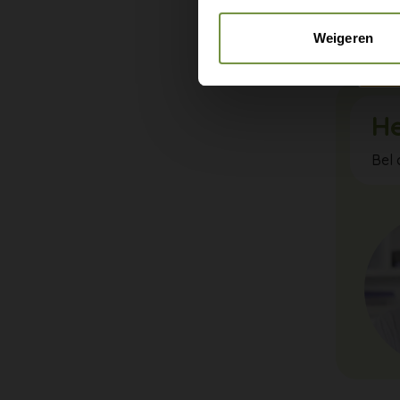
Zo blijf 
arts of e
Weigeren
He
Bel 