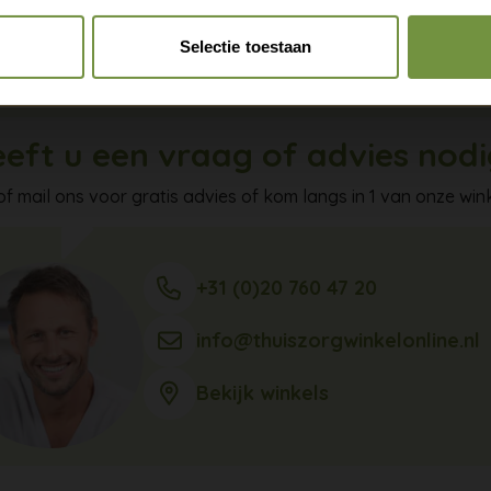
je veilig op de been tijdens je herstel. Heb je een open wond? 
Claim gratis verzending
en extra wondbedekking nodig is.
Selectie toestaan
eft u een vraag of advies nod
of mail ons voor gratis advies of kom langs in 1 van onze wink
+31 (0)20 760 47 20
info@thuiszorgwinkelonline.nl
Bekijk winkels