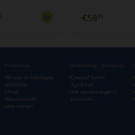
€58
5
95
Producten
Aandoening / blessures
Braces en bandages
Carpaal Tunnel
Mobiliteit
Syndroom
Thuis
Alle aandoeningen /
Steunkousen
blessures
Alle merken