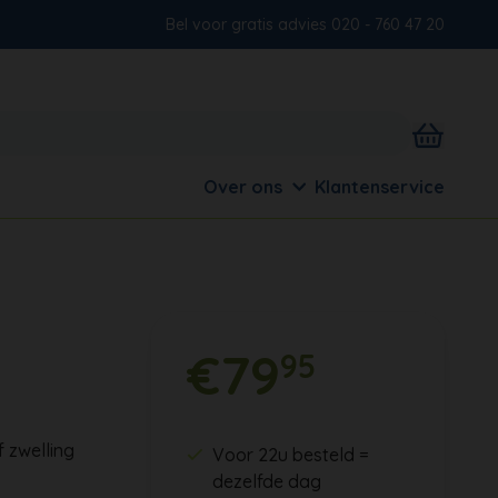
Bel voor gratis advies 020 - 760 47 20
Over ons
Klantenservice
€79
95
 zwelling
Voor 22u besteld =
dezelfde dag