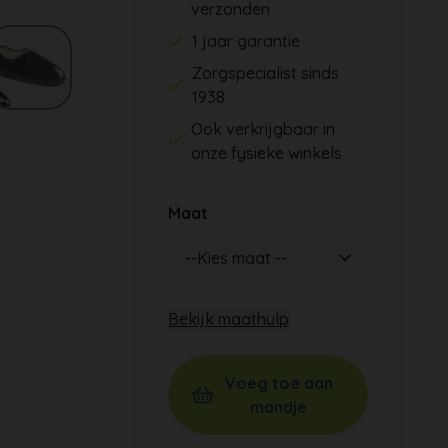
verzonden
1 jaar garantie
Zorgspecialist sinds
1938
Ook verkrijgbaar in
onze fysieke winkels
Maat
Bekijk maathulp
Voeg toe aan
mandje