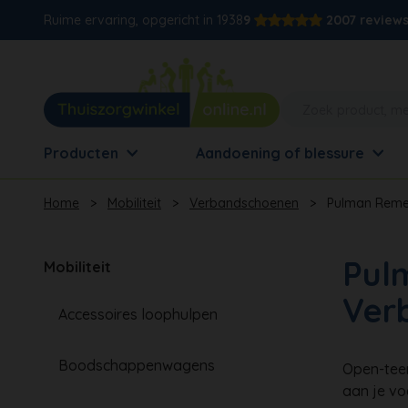
Ruime ervaring, opgericht in 1938
9
2007 review
Producten
Aandoening of blessure
Home
>
Mobiliteit
>
Verbandschoenen
>
Pulman Remed
Pul
Mobiliteit
Ver
Accessoires loophulpen
Boodschappenwagens
Open-teen
aan je vo