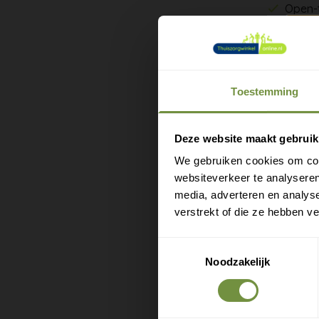
Open-
Voor l
Als je doo
Toestemming
veilig ku
zonder op
M
zich aan 
e
Deze website maakt gebruik
We gebruiken cookies om cont
Brede k
websiteverkeer te analyseren
Antisli
media, adverteren en analys
Glad bi
verstrekt of die ze hebben v
Open te
Geschik
Toestemmingsselectie
Noodzakelijk
Trek de s
verband n