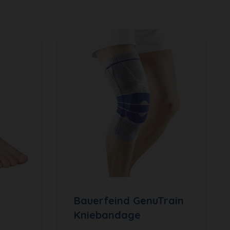
Bauerfeind GenuTrain
Kniebandage