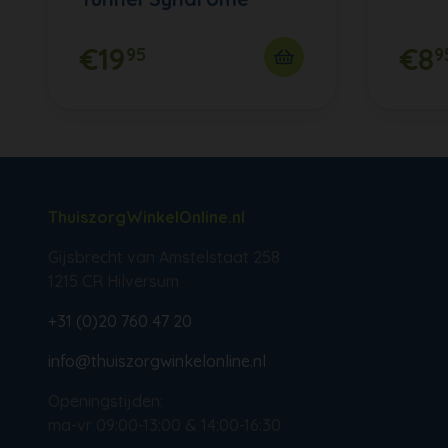
€19
€8
95
9
ThuiszorgWinkelOnline.nl
Gijsbrecht van Amstelstaat 258
1215 CR Hilversum
+31 (0)20 760 47 20
info@thuiszorgwinkelonline.nl
Openingstijden:
ma-vr 09:00-13:00 & 14:00-16:30