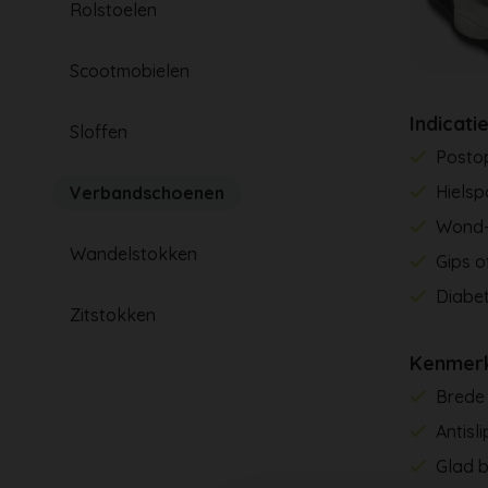
Rolstoelen
Scootmobielen
Indicati
Sloffen
Postop
Hiels
Verbandschoenen
Wond-
Wandelstokken
Gips o
Diabet
Zitstokken
Kenmer
Brede 
Antisl
Glad 