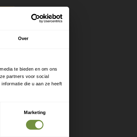
 je toch
Over
houvast
passen
 media te bieden en om ons
ze partners voor social
nformatie die u aan ze heeft
Marketing
het