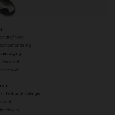
es
eratief voet
poor-behandeling
verzorging
f zwachtel
ische voet
ken
klittenband-sluitingen
ip-zool
binnenwerk