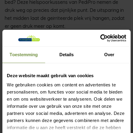
bed? Deze hielspoorkussens van PediPro nemen de
druk weg op precies dat pijnlijke punt. De uitsparing in
het midden laat de geirriteerde plek vrij hangen, zodat
er geen druk meer op komt.
Centrale uitsparing die de druk op je hielspoor
wegneemt
Toestemming
Details
Over
Fijn bij hielspoor en fasciitis plantaris
Silicone of visco-elastisch schuim dat mooi dempt
Anatomisch gevormd voor een prettige pasvorm
Deze website maakt gebruik van cookies
Past in de meeste schoenen
We gebruiken cookies om content en advertenties te
Combineer de kussens met goed dempende schoenen
personaliseren, om functies voor social media te bieden
en om ons websiteverkeer te analyseren. Ook delen we
en bouw je wandeltijd rustig op voor het beste
informatie over uw gebruik van onze site met onze
resultaat.
partners voor social media, adverteren en analyse. Deze
Zo zet je weer pijnvrijere stappen. Bij een scheur in de
partners kunnen deze gegevens combineren met andere
informatie die u aan ze heeft verstrekt of die ze hebben
fascia of een stressfractuur vraag je je fysiotherapeut