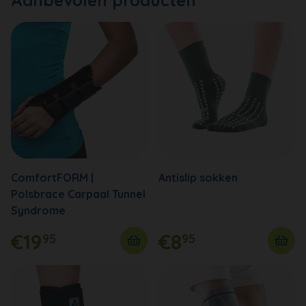
ComfortFORM |
Antislip sokken
Polsbrace Carpaal Tunnel
Syndrome
€19
€8
95
95