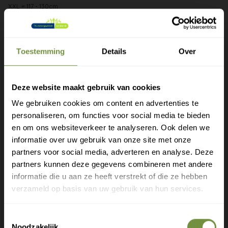
XXL = 117 - 130cm
XXXL = 130 - 150cm
Verkrijgbare hoogtes: 18 cm (enkele sluiting zoals bij de
Toestemming
Details
Over
derde foto) & 24 cm (dubbele sluiting zoals eerste twee
foto's)
Deze website maakt gebruik van cookies
De band van 18cm hoog is ook te gebruiken bij
We gebruiken cookies om content en advertenties te
verschillende ribproblemen zoals ribkneuzingen.
personaliseren, om functies voor social media te bieden
Gratis verzending?
en om ons websiteverkeer te analyseren. Ook delen we
Materiaal: de stof die in contact is met uw huid is 100%
informatie over uw gebruik van onze site met onze
Laat je e-mail achter.
katoen.
partners voor social media, adverteren en analyse. Deze
partners kunnen deze gegevens combineren met andere
Kleur: lichtgrijs
Meld je aan voor onze nieuwsbrief en
informatie die u aan ze heeft verstrekt of die ze hebben
ontvang direct een gratis verzending
verzameld op basis van uw gebruik van hun services.
Gratis verzending op je eerste bestelling
Toestemmingsselectie
Nieuwe producten als eerste ontdekken
Noodzakelijk