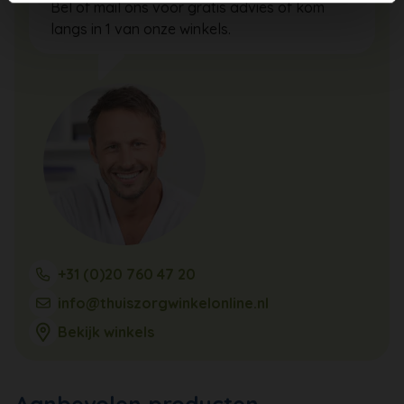
Bel of mail ons voor gratis advies of kom
langs in 1 van onze winkels.
+31 (0)20 760 47 20
info@thuiszorgwinkelonline.nl
Bekijk winkels
Aanbevolen producten