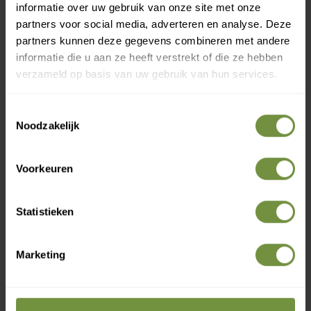
informatie over uw gebruik van onze site met onze
Maten en indoud:
partners voor social media, adverteren en analyse. Deze
partners kunnen deze gegevens combineren met andere
Maten:
informatie die u aan ze heeft verstrekt of die ze hebben
S (Small)
verzameld op basis van uw gebruik van hun services.
M (Medium)
Inhoud verpakking:
Toestemmingsselectie
Noodzakelijk
Per stuk (1 stuks)
Voorkeuren
Heeft u een vraag of advies
Statistieken
nodig?
Marketing
Bel of mail ons voor gratis advies of kom
langs in 1 van onze winkels.