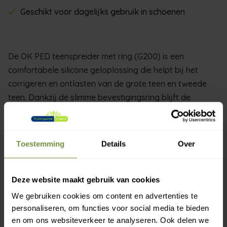
Geschikt voor dagelijks gebruik in schoenen
De OK PED teenspreider met ring (G200) is een
comfortabele silicone geloplossing die helpt bij het
corrigeren en ontlasten van de grote teen en tweede
teen. Dankzij de slimme bevestigingsring blijft de
teenspreider stevig op zijn plaats zitten, waardoor hij
ideaal is voor gebruik in schoenen gedurende de dag.
Toestemming
Details
Over
Het zachte polymeergel zorgt voor effectieve
drukverlichting en vermindert wrijving tussen de tenen,
terwijl het tegelijkertijd de huid hydrateert en
Deze website maakt gebruik van cookies
beschermt. Deze teenspreider helpt de natuurlijke stand
We gebruiken cookies om content en advertenties te
van de tenen te ondersteunen en is geschikt voor zowel
personaliseren, om functies voor social media te bieden
dagelijkse verlichting als herstel na een ingreep.
en om ons websiteverkeer te analyseren. Ook delen we