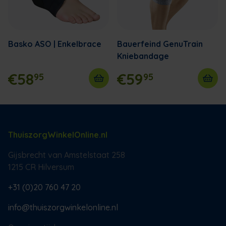
Basko ASO | Enkelbrace
Bauerfeind GenuTrain
Kniebandage
€58
€59
95
95
ThuiszorgWinkelOnline.nl
Gijsbrecht van Amstelstaat 258
1215 CR Hilversum
+31 (0)20 760 47 20
info@thuiszorgwinkelonline.nl