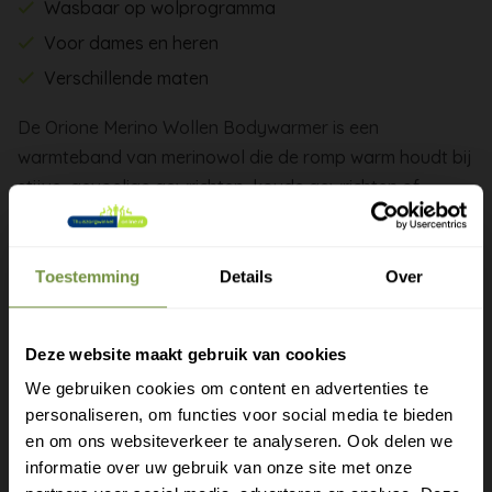
Wasbaar op wolprogramma
Voor dames en heren
Verschillende maten
De Orione Merino Wollen Bodywarmer is een
warmteband van merinowol die de romp warm houdt bij
stijve, gevoelige gewrichten, koude gewrichten of
beginnende klachten. Draagbaar onder de kleding voor
continue warmte zonder dat anderen het zien.
Toestemming
Details
Over
De wolvezel houdt de huid op lichaamstemperatuur en
stimuleert lokale doorbloeding. Merinowol is
uitzonderlijk fijn en prikt niet, ook niet bij mensen die
Deze website maakt gebruik van cookies
snel huidirritatie krijgen van gewone wol. Het Italiaanse
We gebruiken cookies om content en advertenties te
merk Orione is gespecialiseerd in warmtekleding en
personaliseren, om functies voor social media te bieden
Gratis verzending?
silicone-orthopedie en levert dit type bodywarmer in
en om ons websiteverkeer te analyseren. Ook delen we
informatie over uw gebruik van onze site met onze
verschillende maten en uitvoeringen.
Laat je e-mail achter.