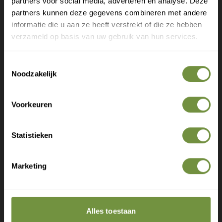
partners voor social media, adverteren en analyse. Deze
Draag de bodywarmer continu (ook 's nachts) wanneer
partners kunnen deze gegevens combineren met andere
Meld je aan voor onze nieuwsbrief en
de klachten erger zijn, en geleidelijk minder zodra het
informatie die u aan ze heeft verstrekt of die ze hebben
ontvang direct een gratis verzending
verzameld op basis van uw gebruik van hun services.
verbetert.
Gratis verzending op je eerste bestelling
Bij allergie voor wol of dierlijke vezels kiest u beter een
Toestemmingsselectie
Nieuwe producten als eerste ontdekken
synthetische warmteband.
Noodzakelijk
Deskundige tips over zorg en herstel
Exclusieve aanbiedingen voor abonnees
Voorkeuren
Heeft u een vraag of advies
nodig?
Statistieken
Bel of mail ons voor gratis advies of kom
langs in 1 van onze winkels.
Marketing
Claim gratis verzending
Alles toestaan