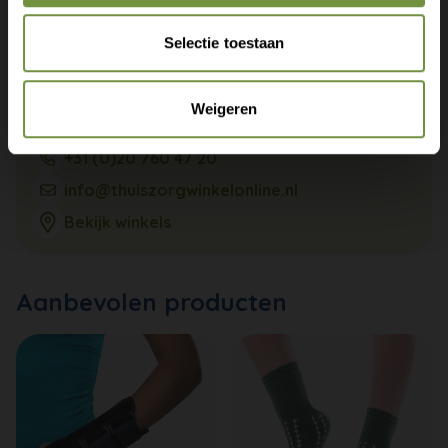
Selectie toestaan
Weigeren
+31 (0)20 760 47 20
info@thuiszorgwinkelonline.nl
Bekijk winkels
Aanbevolen producten