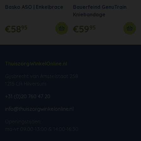
Basko ASO | Enkelbrace
Bauerfeind GenuTrain
Kniebandage
€58
€59
95
95
ThuiszorgWinkelOnline.nl
Gijsbrecht van Amstelstaat 258
1215 CR Hilversum
+31 (0)20 760 47 20
info@thuiszorgwinkelonline.nl
Openingstijden:
ma-vr 09:00-13:00 & 14:00-16:30