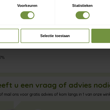
 onderhoud de instructies op het etiket van het kledingstuk.
Voorkeuren
Statistieken
ling:
Claim gratis verzending
Selectie toestaan
l 32%
e 61%
 7%
eft u een vraag of advies nod
of mail ons voor gratis advies of kom langs in 1 van onze wink