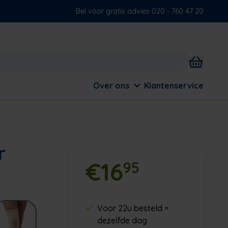
Bel voor gratis advies 020 - 760 47 20
Over ons
Klantenservice
r
€16
95
Voor 22u besteld =
dezelfde dag