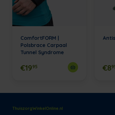
ComfortFORM |
Anti
Polsbrace Carpaal
Tunnel Syndrome
€19
€8
95
9
ThuiszorgWinkelOnline.nl