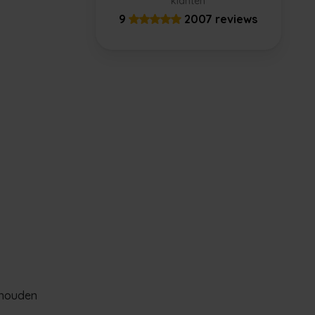
klanten
9
2007 reviews
 houden