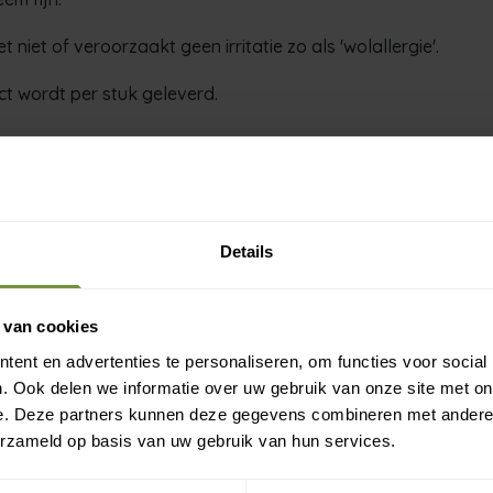
et niet of veroorzaakt geen irritatie zo als 'wolallergie'.
ct wordt per stuk geleverd.
Gratis verzending?
Midden knie omvang
Laat je e-mail achter.
Details
 cm.
eld je aan voor onze nieuwsbrief en ontvang direct een
 cm.
ratis verzending
 van cookies
7 cm.
ent en advertenties te personaliseren, om functies voor social
Gratis verzending op je eerste bestelling
. Ook delen we informatie over uw gebruik van onze site met on
Nieuwe producten als eerste ontdekken
e. Deze partners kunnen deze gegevens combineren met andere i
Deskundige tips over zorg en herstel
 het juiste gebruik contact op met medisch personeel en / 
erzameld op basis van uw gebruik van hun services.
Exclusieve aanbiedingen voor abonnees
t voor het kiezen van het juiste model en de juiste maat.