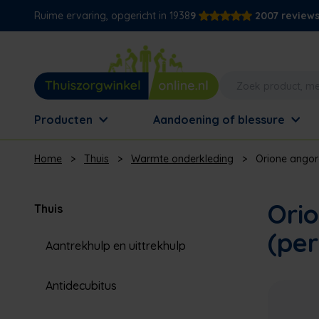
Ruime ervaring, opgericht in 1938
9
2007 review
Producten
Aandoening of blessure
Home
>
Thuis
>
Warmte onderkleding
>
Orione angor
Ori
Thuis
(per
Aantrekhulp en uittrekhulp
Antidecubitus