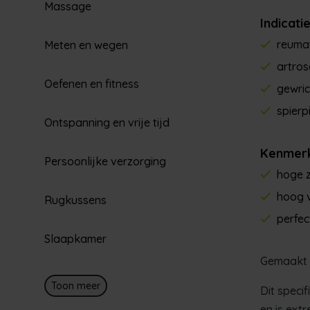
Massage
Indicati
reuma
Meten en wegen
artros
Oefenen en fitness
gewric
spierp
Ontspanning en vrije tijd
Kenmer
Persoonlijke verzorging
hoge 
hoog 
Rugkussens
perfe
Slaapkamer
Gemaakt 
Toon meer
Dit speci
en is extr