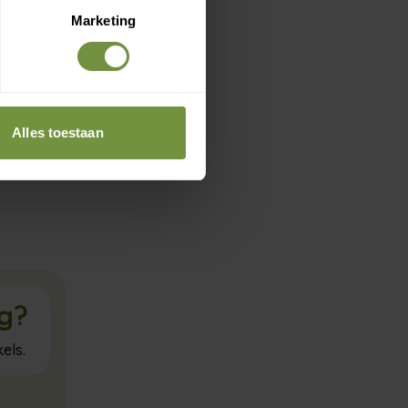
Marketing
Alles toestaan
ig?
els.