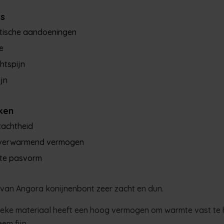
es
tische aandoeningen
e
htspijn
ijn
ken
zachtheid
verwarmend vermogen
cte pasvorm
van Angora konijnenbont zeer zacht en dun.
fieke materiaal heeft een hoog vermogen om warmte vast te
eem fijn.