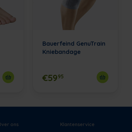
Bauerfeind GenuTrain
Kniebandage
€59
95
Over ons
Klantenservice