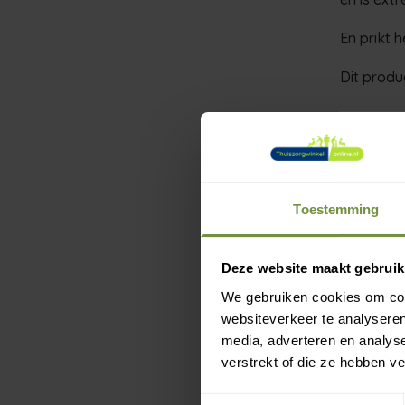
En prikt h
Dit produ
Maten
: 
Toestemming
S = 32/36
M
M = 37/41
g
Deze website maakt gebruik
L = 42/4
We gebruiken cookies om cont
websiteverkeer te analyseren
media, adverteren en analys
Neem voor
verstrekt of die ze hebben v
specialis
Toestemmingsselectie