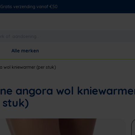
s
Gratis verzending vanaf €50
Alle merken
a wol kniewarmer (per stuk)
one angora wol kniewarme
 stuk)