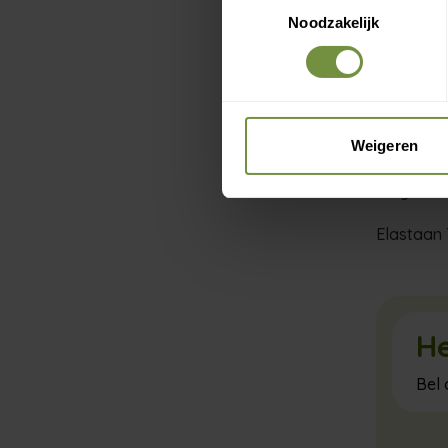
Volg voor
Noodzakelijk
Samenstel
Weigeren
Angorawo
Polyamid
Elastaan
He
Bel 