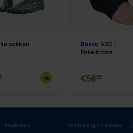
slip sokken
Basko ASO |
Enkelbrace
€58
5
95
Producten
Aandoening / blessures