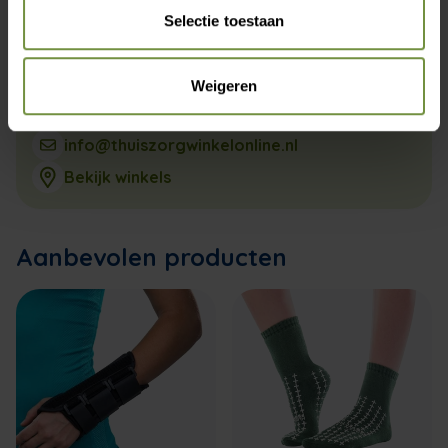
Selectie toestaan
Weigeren
+31 (0)20 760 47 20
info@thuiszorgwinkelonline.nl
Bekijk winkels
Aanbevolen producten