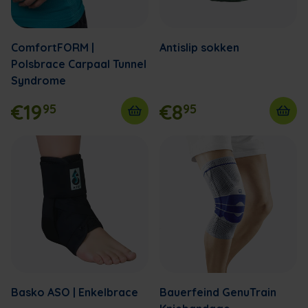
ComfortFORM |
Antislip sokken
Polsbrace Carpaal Tunnel
Syndrome
€19
€8
95
95
Basko ASO | Enkelbrace
Bauerfeind GenuTrain