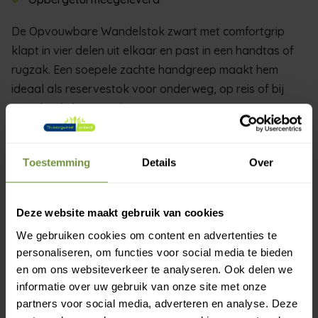
De Opvouwbare Wandelstok zwart met comfortgrip
klapt in vier delen uit elkaar en past in een handtas of
rugzak. Een soepele zachte handgreep maakt hem
ideaal als reservestok voor onderweg, op reis of bij
wisselende loopconditie.
De vier delen worden via een interne elastiek bij elkaar
gehouden. Bij het uitvouwen klikken de segmenten
Toestemming
Details
Over
stevig in elkaar en biedt het instapmodel de stabiliteit
van een vaste wandelstok. Na gebruik vouwt u hem in
Deze website maakt gebruik van cookies
seconden terug op tot een compact pakketje.
We gebruiken cookies om content en advertenties te
Oefen de in- en uitvouwbeweging een paar keer thuis,
personaliseren, om functies voor social media te bieden
dan kent u het ritueel als u hem op locatie nodig heeft.
en om ons websiteverkeer te analyseren. Ook delen we
Vervang de antislipdop zodra deze glad of versleten
informatie over uw gebruik van onze site met onze
raakt voor blijvende grip.
partners voor social media, adverteren en analyse. Deze