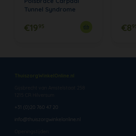
Polsbrace Carpaal
Tunnel Syndrome
€19
€8
95
9
ThuiszorgWinkelOnline.nl
Gijsbrecht van Amstelstaat 258
1215 CR Hilversum
+31 (0)20 760 47 20
info@thuiszorgwinkelonline.nl
Openingstijden: