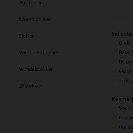
Rolstoelen
Scootmobielen
Indicati
Sloffen
Onder
Reserv
Verbandschoenen
Reizen
Wandelstokken
Wissel
Tijdel
Zitstokken
Kenmer
Vouwt 
Past i
Houte