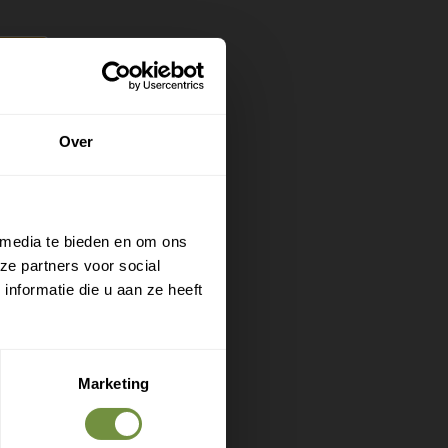
ast in
Over
reis of
het
 media te bieden en om ons
odel de
ze partners voor social
nden
nformatie die u aan ze heeft
tueel als
 of
Marketing