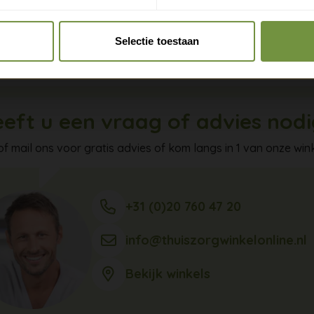
anent gebruik bij ernstige balansproblemen is dit instapmo
Claim gratis verzending
 Kies in dat geval voor een vaste wandelstok of rollator met
Selectie toestaan
t en draagkracht.
eft u een vraag of advies nod
of mail ons voor gratis advies of kom langs in 1 van onze wink
+31 (0)20 760 47 20
info@thuiszorgwinkelonline.nl
Bekijk winkels