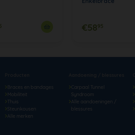
Enkelbrace
€58
5
95
Producten
Aandoening / blessures
Braces en bandages
Carpaal Tunnel
Mobiliteit
Syndroom
Thuis
Alle aandoeningen /
Steunkousen
blessures
Alle merken