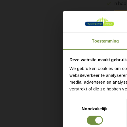
In hoo
Antisl
Opber
De Opvouw
Toestemming
een handt
M
voor mom
e
Deze website maakt gebruik
De vier d
We gebruiken cookies om cont
uitvouwen
websiteverkeer te analyseren
stabilite
media, adverteren en analys
terug op 
verstrekt of die ze hebben v
Oefen de 
Toestemmingsselectie
u hem op 
Noodzakelijk
versleten