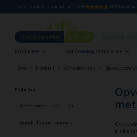
Ruime ervaring, opgericht in 1938
9
2006 review
Producten
Aandoening of blessure
Home
>
Mobiliteit
>
Wandelstokken
>
Opvouwbare wa
Opv
Mobiliteit
met
Accessoires loophulpen
Boodschappenwagens
Opvouwbar
in elke tas