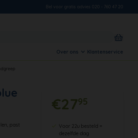
Bel voor gratis advies 020 - 760 47 20
Over ons
Klantenservice
ndgreep
lue
€27
95
len, past
Voor 22u besteld =
dezelfde dag