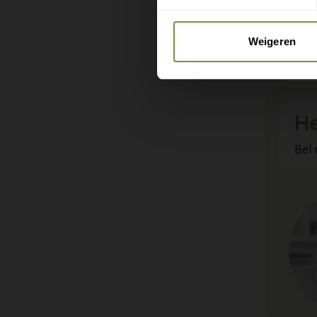
Voor perm
geschikt.
Weigeren
stabilitei
He
Bel 