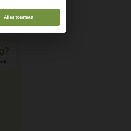
del minder
 meer
Alles toestaan
ig?
els.