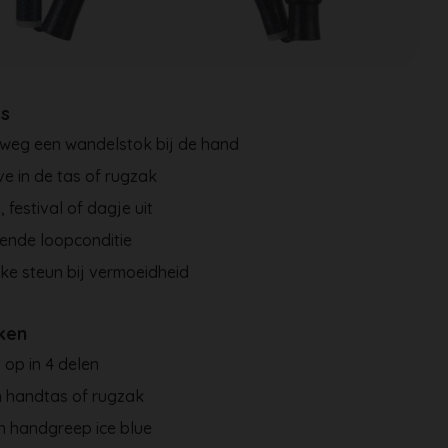
es
weg een wandelstok bij de hand
e in de tas of rugzak
, festival of dagje uit
ende loopconditie
ijke steun bij vermoeidheid
ken
op in 4 delen
n handtas of rugzak
n handgreep ice blue