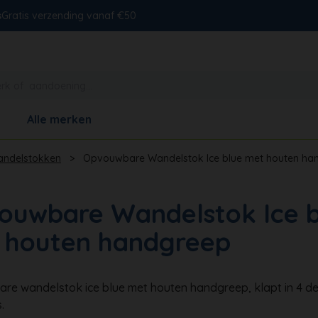
s
Gratis verzending vanaf €50
Alle merken
ndelstokken
>
Opvouwbare Wandelstok Ice blue met houten ha
ouwbare Wandelstok Ice b
 houten handgreep
e wandelstok ice blue met houten handgreep, klapt in 4 de
.