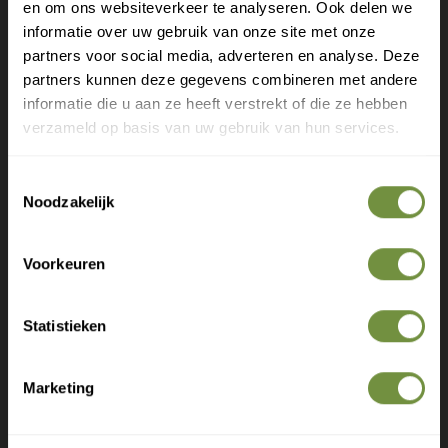
Gratis verzending?
Technische kenmerken:
en om ons websiteverkeer te analyseren. Ook delen we
informatie over uw gebruik van onze site met onze
Laat je e-mail achter.
Polyethylene zitting met handgrepen
partners voor social media, adverteren en analyse. Deze
Gelakt stalen frame
partners kunnen deze gegevens combineren met andere
Afmeting lengte, 49 cm, breedte 38 cm, hoogte 47 cm
Meld je aan voor onze nieuwsbrief en
informatie die u aan ze heeft verstrekt of die ze hebben
ontvang direct een gratis verzending
verzameld op basis van uw gebruik van hun services.
Afmeting zitting lengte 49 cm, breedte 29 cm
Max. draaggewicht 130 kg
Gratis verzending op je eerste bestelling
Gewicht 3,2 kg
Toestemmingsselectie
Nieuwe producten als eerste ontdekken
Noodzakelijk
Deskundige tips over zorg en herstel
Exclusieve aanbiedingen voor abonnees
Voorkeuren
Heeft u een vraag of advies
nodig?
Statistieken
Bel of mail ons voor gratis advies of kom
langs in 1 van onze winkels.
Marketing
Claim gratis verzending