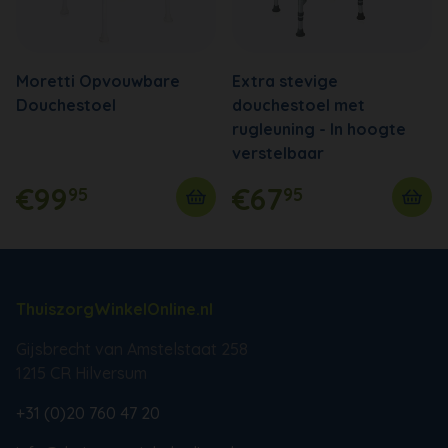
Moretti Opvouwbare
Extra stevige
Douchestoel
douchestoel met
rugleuning - In hoogte
verstelbaar
€99
€67
95
95
ThuiszorgWinkelOnline.nl
Gijsbrecht van Amstelstaat 258
1215 CR Hilversum
+31 (0)20 760 47 20