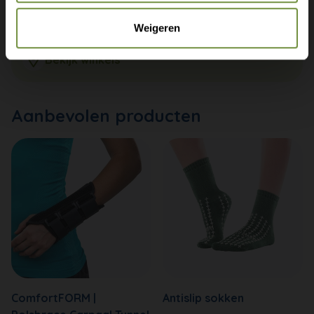
+31 (0)20 760 47 20
Weigeren
info@thuiszorgwinkelonline.nl
Bekijk winkels
Aanbevolen producten
ComfortFORM |
Antislip sokken