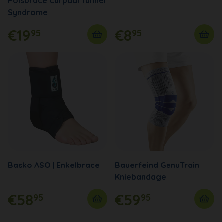
Polsbrace Carpaal Tunnel
Syndrome
€19
€8
95
95
Basko ASO | Enkelbrace
Bauerfeind GenuTrain
Kniebandage
€58
€59
95
95