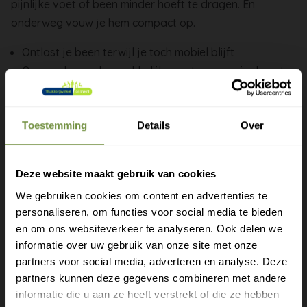
pijnlijke voet of been minder hoeft te dragen. En
onderweg vouw je hem compact op.
Ontlast je been terwijl je toch mobiel blijft
Opvouwbaar, dus makkelijk mee te nemen in de auto
of tas
In hoogte verstelbaar op jouw lengte
Ergonomische handgreep en antislipdop voor grip en
Toestemming
Details
Over
comfort
Lichtgewicht aluminium, per stuk of per paar
Deze website maakt gebruik van cookies
verkrijgbaar
We gebruiken cookies om content en advertenties te
Stel de handgreep in op de hoogte van je heupgewricht
personaliseren, om functies voor social media te bieden
Gratis verzending?
en om ons websiteverkeer te analyseren. Ook delen we
als je rechtop staat. Loop je met twee krukken? Zet ze
informatie over uw gebruik van onze site met onze
dan tegelijk neer, naast je zere been.
Laat je e-mail achter.
partners voor social media, adverteren en analyse. Deze
Je fysiotherapeut helpt je bepalen hoeveel je je been
partners kunnen deze gegevens combineren met andere
Meld je aan voor onze nieuwsbrief en
informatie die u aan ze heeft verstrekt of die ze hebben
mag belasten, zodat je met vertrouwen aan je herstel