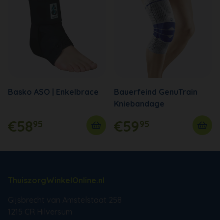
Basko ASO | Enkelbrace
Bauerfeind GenuTrain
Kniebandage
€58
€59
95
95
ThuiszorgWinkelOnline.nl
Gijsbrecht van Amstelstaat 258
1215 CR Hilversum