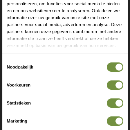
personaliseren, om functies voor social media te bieden
Gratis verzending?
en om ons websiteverkeer te analyseren. Ook delen we
Maten:
informatie over uw gebruik van onze site met onze
Laat je e-mail achter.
Maat S (Small)
partners voor social media, adverteren en analyse. Deze
Geschikt voor kleinere tenen (bijv. 2e, 3e, 4e teen)
partners kunnen deze gegevens combineren met andere
Meld je aan voor onze nieuwsbrief en
informatie die u aan ze heeft verstrekt of die ze hebben
Ook geschikt voor smallere grote tenen
ontvang direct een gratis verzending
verzameld op basis van uw gebruik van hun services.
Compactere pasvorm
Gratis verzending op je eerste bestelling
Maat L (Large)
Toestemmingsselectie
Nieuwe producten als eerste ontdekken
Geschikt voor grotere tenen (met name grote teen
Noodzakelijk
Deskundige tips over zorg en herstel
/ hallux)
Exclusieve aanbiedingen voor abonnees
Meer ruimte en bredere diameter
Voorkeuren
Ideaal bij meer zwelling of grotere voet
Statistieken
Heeft u een vraag of advies
Marketing
Claim gratis verzending
nodig?