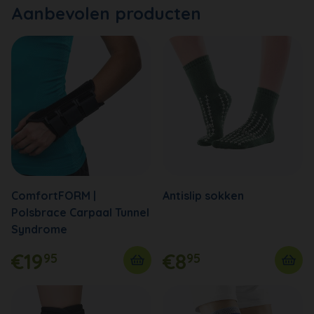
Aanbevolen producten
ComfortFORM |
Antislip sokken
Polsbrace Carpaal Tunnel
Syndrome
€19
€8
95
95