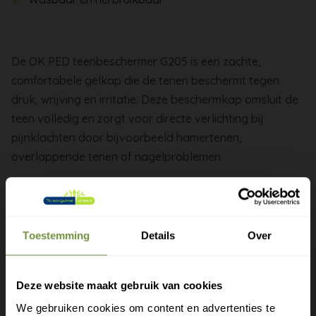
De OK PED teenbeschermer G205 is een zachte,
comfortabele gelkap die de tenen beschermt tegen
druk, wrijving en irritatie. Deze beschermkap omsluit de
teen volledig en zorgt voor directe verlichting bij
pijnklachten door bijvoorbeeld hamertenen,
overlappende tenen of nagelproblemen.
Het flexibele polymeergel past zich perfect aan de vorm
van de teen aan en bevat minerale olie die de huid
hydrateert, verzacht en beschermt. Dankzij het slimme
Toestemming
Details
Over
ontwerp kan de kap eenvoudig op maat worden
geknipt voor een optimale pasvorm.
Deze website maakt gebruik van cookies
Ideaal voor dagelijks gebruik in schoenen en geschikt
We gebruiken cookies om content en advertenties te
voor langdurige bescherming en comfort.