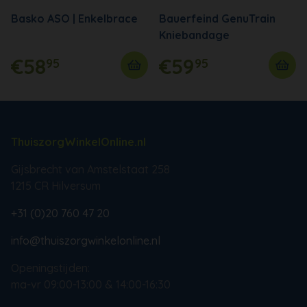
Basko ASO | Enkelbrace
Bauerfeind GenuTrain
Kniebandage
€58
€59
95
95
ThuiszorgWinkelOnline.nl
Gijsbrecht van Amstelstaat 258
1215 CR Hilversum
+31 (0)20 760 47 20
info@thuiszorgwinkelonline.nl
Openingstijden:
ma-vr 09:00-13:00 & 14:00-16:30