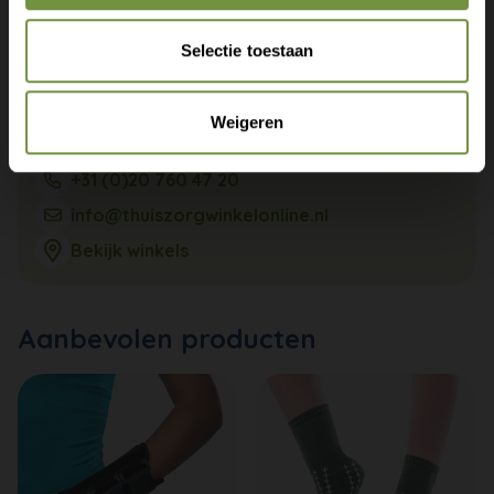
Selectie toestaan
Weigeren
+31 (0)20 760 47 20
info@thuiszorgwinkelonline.nl
Bekijk winkels
Aanbevolen producten