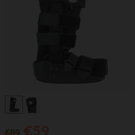
€59
€89