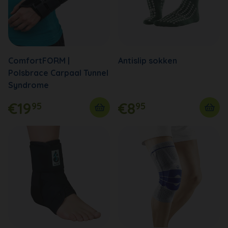
ComfortFORM |
Antislip sokken
Polsbrace Carpaal Tunnel
Syndrome
€19
€8
95
95