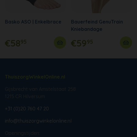
Basko ASO | Enkelbrace
Bauerfeind GenuTrain
Kniebandage
€58
€59
95
95
ThuiszorgWinkelOnline.nl
Gijsbrecht van Amstelstaat 258
1215 CR Hilversum
+31 (0)20 760 47 20
info@thuiszorgwinkelonline.nl
Openingstijden: