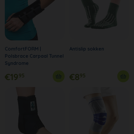
ComfortFORM |
Antislip sokken
Polsbrace Carpaal Tunnel
Syndrome
€19
€8
95
95