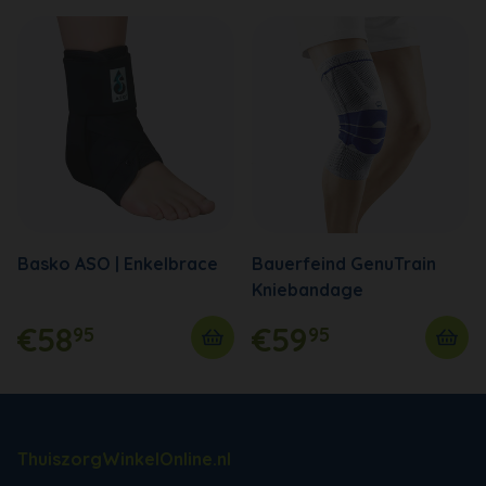
Basko ASO | Enkelbrace
Bauerfeind GenuTrain
Kniebandage
€58
€59
95
95
ThuiszorgWinkelOnline.nl