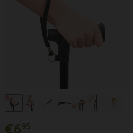
€6
95