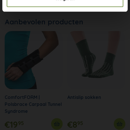
Aanbevolen producten
ComfortFORM |
Antislip sokken
Polsbrace Carpaal Tunnel
Syndrome
€19
€8
95
95