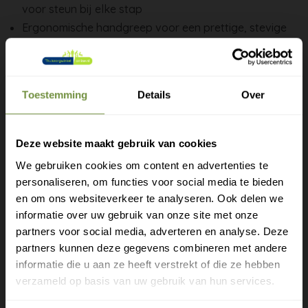
voor steun bij elke stap
Ergonomische handgreep voor een prettige, stevige
grip
In hoogte verstelbaar, meestal in stappen van 1 cm,
passend bij je lengte
Toestemming
Details
Over
Antislip-rubberen dop voor grip op de vloer
Licht van aluminium of hout, met handige polsband
Deze website maakt gebruik van cookies
Stel de hoogte in op je heupgewricht als je rechtop
We gebruiken cookies om content en advertenties te
staat met je armen langs je lichaam, en vervang de
personaliseren, om functies voor social media te bieden
dop zodra hij glad wordt.
Gratis verzending?
en om ons websiteverkeer te analyseren. Ook delen we
informatie over uw gebruik van onze site met onze
Zo loop je met meer zekerheid, waar je ook heen gaat.
Laat je e-mail achter.
partners voor social media, adverteren en analyse. Deze
Is je balans sterk verminderd? Dan geeft een looprek of
partners kunnen deze gegevens combineren met andere
rollator meer steun.
Meld je aan voor onze nieuwsbrief en
informatie die u aan ze heeft verstrekt of die ze hebben
ontvang direct een gratis verzending
verzameld op basis van uw gebruik van hun services.