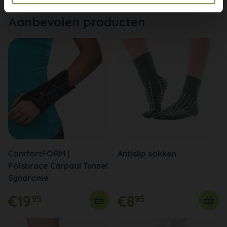
Aanbevolen producten
ComfortFORM |
Antislip sokken
Polsbrace Carpaal Tunnel
Syndrome
€19
€8
95
95