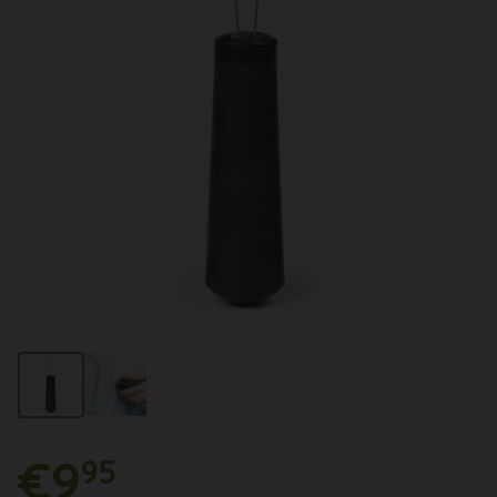
€9
95