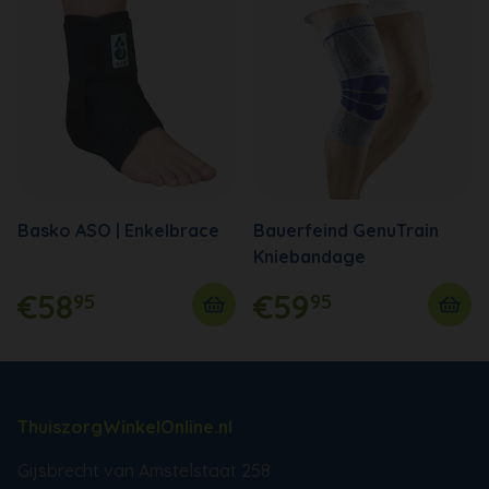
Basko ASO | Enkelbrace
Bauerfeind GenuTrain
Kniebandage
€58
€59
95
95
ThuiszorgWinkelOnline.nl
Gijsbrecht van Amstelstaat 258