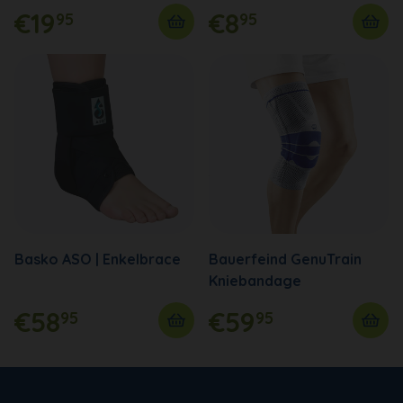
€19
€8
95
95
Basko ASO | Enkelbrace
Bauerfeind GenuTrain
Kniebandage
€58
€59
95
95