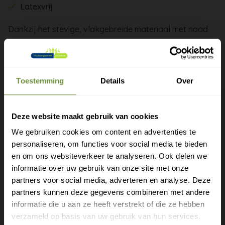
Latexvrij
Dankzij het stevige, vlakgebreide materiaal met naad
biedt deze bandage een effectieve stabilisatie, terwijl
het comfort behouden blijft tijdens beweging.
De anatomisch gevormde, volledig comprimerende hiel
Toestemming
Details
Over
zorgt voor een uitstekende pasvorm en voorkomt
verschuiven. Hierdoor wordt de enkel optimaal
Deze website maakt gebruik van cookies
ondersteund zonder de bewegingsvrijheid volledig te
beperken.
We gebruiken cookies om content en advertenties te
personaliseren, om functies voor social media te bieden
Gratis verzending?
De bandage stimuleert de doorbloeding en helpt bij het
en om ons websiteverkeer te analyseren. Ook delen we
verminderen van zwelling, waardoor het herstelproces
informatie over uw gebruik van onze site met onze
Laat je e-mail achter.
wordt versneld. Hierdoor is de Juzo Bandage bijzonder
partners voor social media, adverteren en analyse. Deze
partners kunnen deze gegevens combineren met andere
geschikt voor zowel revalidatie als dagelijks gebruik bij
Meld je aan voor onze nieuwsbrief en
informatie die u aan ze heeft verstrekt of die ze hebben
chronische klachten.
ontvang direct een gratis verzending
verzameld op basis van uw gebruik van hun services.