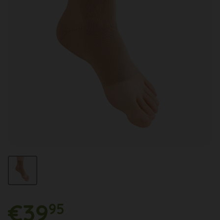
€39
95