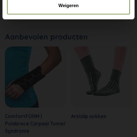
info@thuiszorgwinkelonline.nl
Weigeren
Bekijk winkels
Aanbevolen producten
ComfortFORM |
Antislip sokken
Polsbrace Carpaal Tunnel
Syndrome