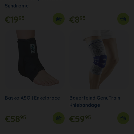
Syndrome
€19
€8
95
95
Basko ASO | Enkelbrace
Bauerfeind GenuTrain
Kniebandage
€58
€59
95
95