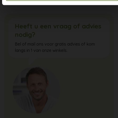
Heeft u een vraag of advies
nodig?
Bel of mail ons voor gratis advies of kom
langs in 1 van onze winkels.