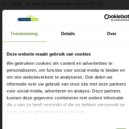
Large - bij een lichaamslengte vanaf 190 cm
HandyLegs aan- en uittrekken steunkousen met open
Toestemming
Details
Over
en gesloten teenstuk
Deze website maakt gebruik van cookies
We gebruiken cookies om content en advertenties te
personaliseren, om functies voor social media te bieden en
Gratis verzending?
om ons websiteverkeer te analyseren. Ook delen we
informatie over uw gebruik van onze site met onze partners
Laat je e-mail achter.
voor social media, adverteren en analyse. Deze partners
kunnen deze gegevens combineren met andere informatie
Meld je aan voor onze nieuwsbrief en
die u aan ze heeft verstrekt of die ze hebben verzameld op
ontvang direct een gratis verzending
basis van uw gebruik van hun services.
Gratis verzending op je eerste bestelling
Toestemmingsselectie