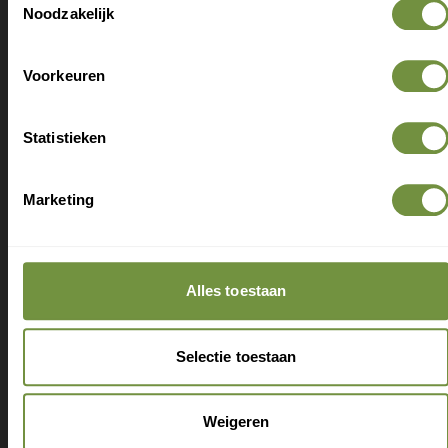
Nieuwe producten als eerste ontdekken
Noodzakelijk
Deskundige tips over zorg en herstel
Exclusieve aanbiedingen voor abonnees
Voorkeuren
HandyLegs aan- en uittrekken steunkousen met open
teen
Statistieken
Marketing
Claim gratis verzending
Alles toestaan
Selectie toestaan
Weigeren