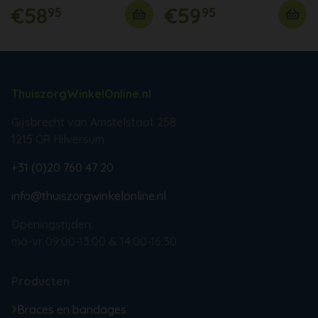
€58
€59
95
95
ThuiszorgWinkelOnline.nl
Gijsbrecht van Amstelstaat 258
1215 CR Hilversum
+31 (0)20 760 47 20
info@thuiszorgwinkelonline.nl
Openingstijden:
ma-vr 09:00-13:00 & 14:00-16:30
Producten
Braces en bandages