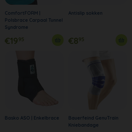
ComfortFORM |
Antislip sokken
Polsbrace Carpaal Tunnel
Syndrome
€19
€8
95
95
Basko ASO | Enkelbrace
Bauerfeind GenuTrain
Kniebandage