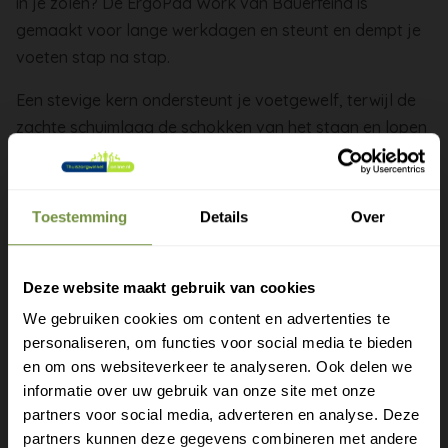
in je zolen? De ErgoPad Work van Bauerfeind is
gemaakt voor lange werkdagen en steunt en dempt je
voeten stap na stap.
Een stevige kern ondersteunt je voetgewelf, terwijl de
zachte schuimlaag de schokken van het staan en lopen
opvangt. Precies wat je voeten nodig hebben als ze
uren achter elkaar moeten presteren. Bauerfeind staat
bekend om zijn medische kwaliteit.
Toestemming
Details
Over
Steun en demping voor lange dagen staand werk
Stevige kern die je voetgewelf ondersteunt
Deze website maakt gebruik van cookies
Zacht polyurethaan schuim tegen schokken
We gebruiken cookies om content en advertenties te
Fijn bij vermoeide voeten en hielspoor
personaliseren, om functies voor social media te bieden
Gratis verzending?
Past in de meeste schoenen na het verwijderen van
en om ons websiteverkeer te analyseren. Ook delen we
de originele inlegzool
informatie over uw gebruik van onze site met onze
Laat je e-mail achter.
partners voor social media, adverteren en analyse. Deze
Wissel de eerste week af tussen je oude en je nieuwe
partners kunnen deze gegevens combineren met andere