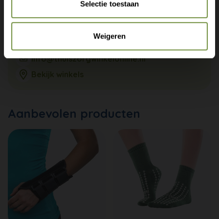
Selectie toestaan
Weigeren
+31 (0)20 760 47 20
info@thuiszorgwinkelonline.nl
Bekijk winkels
Aanbevolen producten