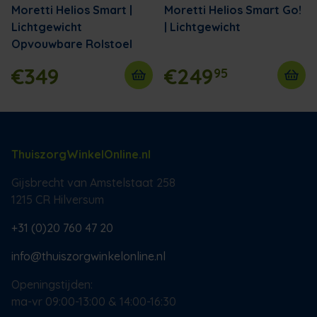
Moretti Helios Smart |
Moretti Helios Smart Go!
Lichtgewicht
| Lichtgewicht
Opvouwbare Rolstoel
€349
€249
95
ThuiszorgWinkelOnline.nl
Gijsbrecht van Amstelstaat 258
1215 CR Hilversum
+31 (0)20 760 47 20
info@thuiszorgwinkelonline.nl
Openingstijden:
ma-vr 09:00-13:00 & 14:00-16:30