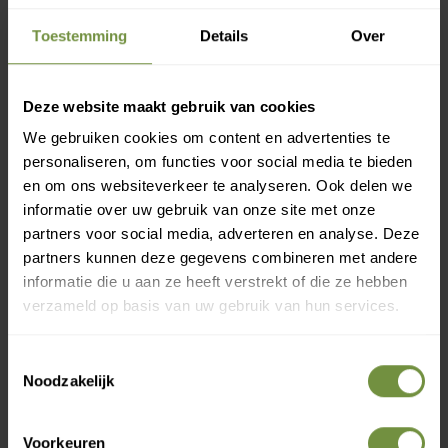
Toestemming
Details
Over
In hoogte verstelbare anatomische handgrepen voor
maximaal comfort.
Gemakkelijk opvouwbaar voor
opslag en transport.
Geleverd met metalen
Deze website maakt gebruik van cookies
opbergmand, dienblad (max. belasting 5 kg) en tas.
We gebruiken cookies om content en advertenties te
personaliseren, om functies voor social media te bieden
Maximaal belastbaar gewicht is 136 kg.
en om ons websiteverkeer te analyseren. Ook delen we
informatie over uw gebruik van onze site met onze
partners voor social media, adverteren en analyse. Deze
Heeft u een vraag of advies
partners kunnen deze gegevens combineren met andere
informatie die u aan ze heeft verstrekt of die ze hebben
nodig?
verzameld op basis van uw gebruik van hun services.
Bel of mail ons voor gratis advies of kom
langs in 1 van onze winkels.
Toestemmingsselectie
Noodzakelijk
Voorkeuren