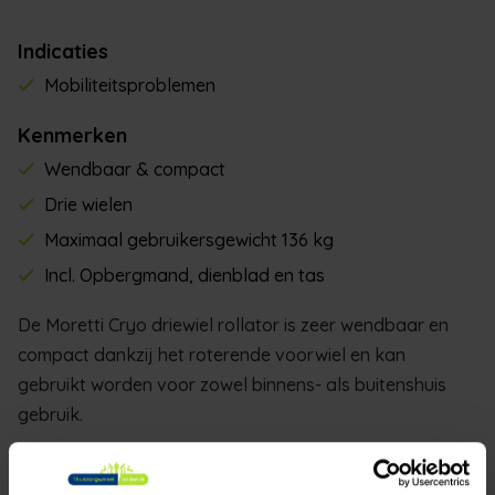
Indicaties
Mobiliteitsproblemen
Kenmerken
Wendbaar & compact
Drie wielen
Maximaal gebruikersgewicht 136 kg
Incl. Opbergmand, dienblad en tas
De Moretti Cryo driewiel rollator is zeer wendbaar en
compact dankzij het roterende voorwiel en kan
gebruikt worden voor zowel binnens- als buitenshuis
gebruik.
De Moretti driewiel rollator heeft een dubbele handrem
die uiteraard ook vast gezet kan worden.