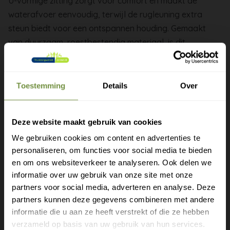
U-vormige zitting zorgt voor comfort en maakt de
waterafvoer eenvoudig, terwijl de rugleuning extra
steun biedt voor een ontspannen houding. Gemaakt
van duurzaam, roestbestendig materiaal, is dit
douchezitje perfect voor vochtige omgevingen en
eenvoudig te reinigen. Het zitje is gemakkelijk aan de
muur te bevestigen, waardoor het een praktische en
Toestemming
Details
Over
stijlvolle oplossing biedt voor elke badkamer.
Deze website maakt gebruik van cookies
We gebruiken cookies om content en advertenties te
Afmetingen 45 x 45 x h70 - 83 cm
personaliseren, om functies voor social media te bieden
Zitting 48 x 33 x h41 - 54 cm
Gratis verzending?
en om ons websiteverkeer te analyseren. Ook delen we
Maximale belasting 136 kg
informatie over uw gebruik van onze site met onze
Laat je e-mail achter.
partners voor social media, adverteren en analyse. Deze
partners kunnen deze gegevens combineren met andere
Meld je aan voor onze nieuwsbrief en
informatie die u aan ze heeft verstrekt of die ze hebben
Heeft u een vraag of advies
ontvang direct een gratis verzending
verzameld op basis van uw gebruik van hun services.