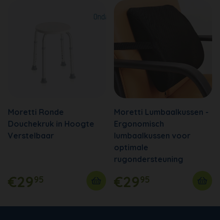
Moretti Ronde
Moretti Lumbaalkussen -
Douchekruk in Hoogte
Ergonomisch
Verstelbaar
lumbaalkussen voor
optimale
rugondersteuning
€29
€29
95
95