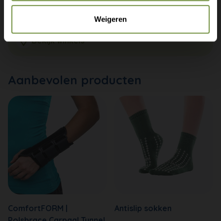
+31 (0)20 760 47 20
Weigeren
info@thuiszorgwinkelonline.nl
Bekijk winkels
Aanbevolen producten
ComfortFORM |
Antislip sokken
Polsbrace Carpaal Tunnel