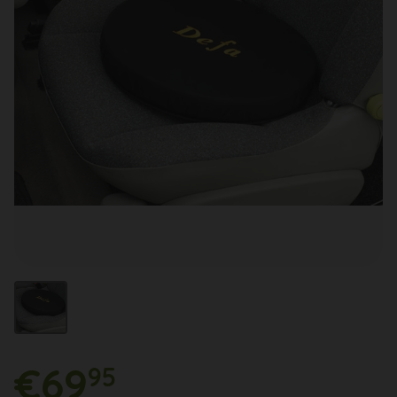
€69
95