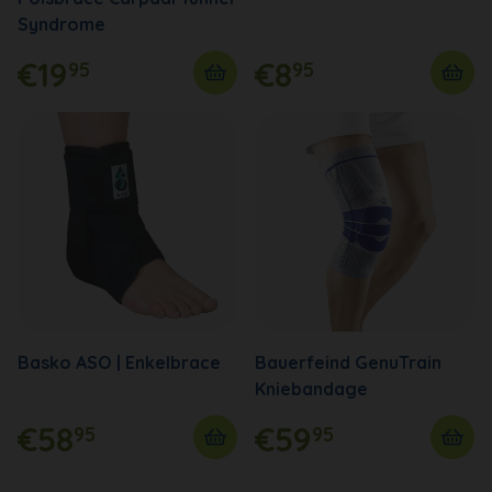
Syndrome
€19
€8
95
95
Basko ASO | Enkelbrace
Bauerfeind GenuTrain
Kniebandage
€58
€59
95
95