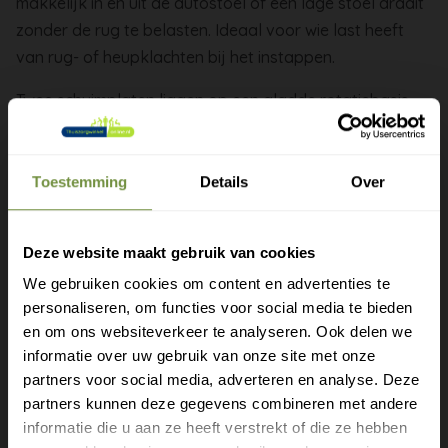
makkelijk in en uit de autostoel of een lage stoel draait
zonder de rug te belasten. Ideaal voor wie last heeft
van rug- of heupklachten bij het instappen.
Twee schuimplaten liggen op een gladde rotatiebasis
die ze ten opzichte van elkaar laat draaien. U gaat
zitten met de benen naar de zijkant, en draait dan het
lichaam mee naar voren zonder de rug te torderen.
Toestemming
Details
Over
Defa maakt ergonomische zitkussens uit vormvast
koudschuim, ontwikkeld voor langdurig zitcomfort en
Deze website maakt gebruik van cookies
veilige transfers.
We gebruiken cookies om content en advertenties te
Vooral handig bij lage instapauto's. Plaats het kussen
personaliseren, om functies voor social media te bieden
Gratis verzending?
voordat u gaat zitten en draai met de benen naar
en om ons websiteverkeer te analyseren. Ook delen we
informatie over uw gebruik van onze site met onze
buiten gericht.
Laat je e-mail achter.
partners voor social media, adverteren en analyse. Deze
Op zachte autostoelen kan het kussen wegglijden.
partners kunnen deze gegevens combineren met andere
Meld je aan voor onze nieuwsbrief en
Controleer eerst de stabiliteit voordat u uw volledige
informatie die u aan ze heeft verstrekt of die ze hebben