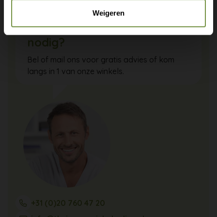
Weigeren
Heeft u een vraag of advies
nodig?
Bel of mail ons voor gratis advies of kom
langs in 1 van onze winkels.
+31 (0)20 760 47 20