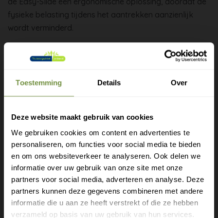
de Easy-Slide een ergonomische oplossing, doordat de
fysieke belasting tijdens het aantrekken aanzienlijk
wordt verminderd.
Naast gebruiksgemak draagt de Easy-Slide ook bij aan
het behoud van de kwaliteit van de compressiekous.
Doordat er minder kracht nodig is, wordt de kans op
Toestemming
Details
Over
beschadiging door nagels of overmatige rek aanzienlijk
verkleind. Dit helpt om de compressiewerking langer
optimaal te houden.
Deze website maakt gebruik van cookies
We gebruiken cookies om content en advertenties te
De Easy-Slide bevordert de zelfstandigheid van de
personaliseren, om functies voor social media te bieden
gebruiker en ondersteunt therapietrouw, een
Gratis verzending?
en om ons websiteverkeer te analyseren. Ook delen we
belangrijke factor bij het effectief dragen van
informatie over uw gebruik van onze site met onze
Laat je e-mail achter.
compressiekousen. Het product is lichtgewicht, compact
partners voor social media, adverteren en analyse. Deze
en eenvoudig mee te nemen, waardoor het zowel thuis
partners kunnen deze gegevens combineren met andere
als onderweg praktisch inzetbaar is.
Meld je aan voor onze nieuwsbrief en
informatie die u aan ze heeft verstrekt of die ze hebben
ontvang direct een gratis verzending
verzameld op basis van uw gebruik van hun services.