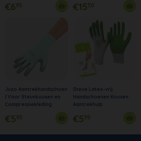
€6
€15
95
50
Juzo Aantrekhandschoen
Steve Latex-vrij
| Voor Steunkousen en
Handschoenen Kousen
Compressiekleding
Aantrekhulp
€5
€5
95
95