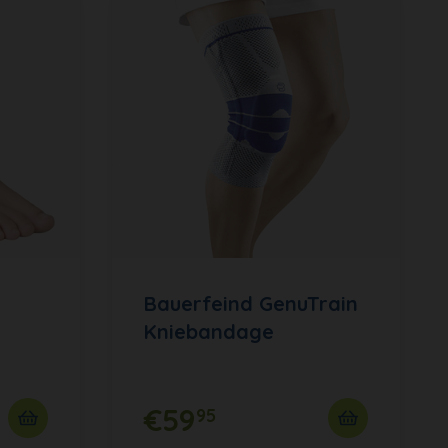
Bauerfeind GenuTrain
Kniebandage
€59
95