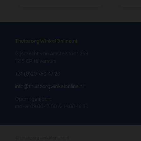
ThuiszorgWinkelOnline.nl
Gijsbrecht van Amstelstaat 258
1215 CR Hilversum
+31 (0)20 760 47 20
info@thuiszorgwinkelonline.nl
Openingstijden:
ma-vr 09:00-13:00 & 14:00-16:30
© thuiszorgwinkelonline.nl