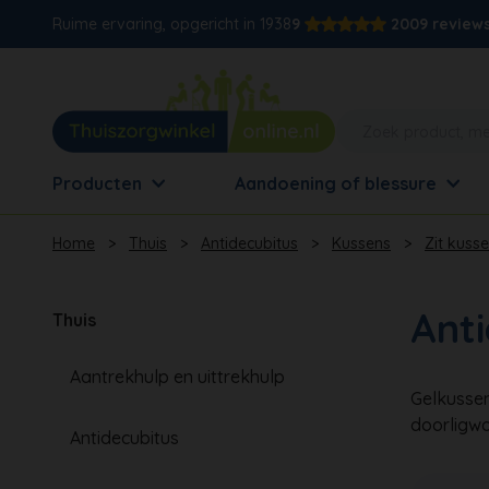
Ruime ervaring, opgericht in 1938
9
2009 review
Producten
Aandoening of blessure
Home
>
Thuis
>
Antidecubitus
>
Kussens
>
Zit kuss
Anti
Thuis
Aantrekhulp en uittrekhulp
Gelkussen
doorligw
Antidecubitus