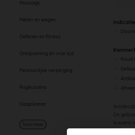
Massage
Meten en wegen
Indicati
Doorli
Oefenen en fitness
Kenmer
Ontspanning en vrije tijd
Koud 
Gelku
Persoonlijke verzorging
Antiba
Rugkussens
Afnee
Slaapkamer
Antidecub
De gelpad
kussens m
Toon meer
drukpunte