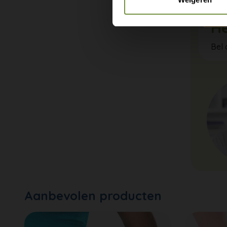
He
Bel 
Aanbevolen producten