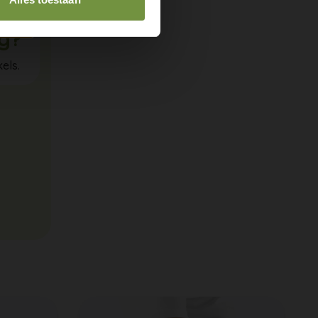
ig?
els.