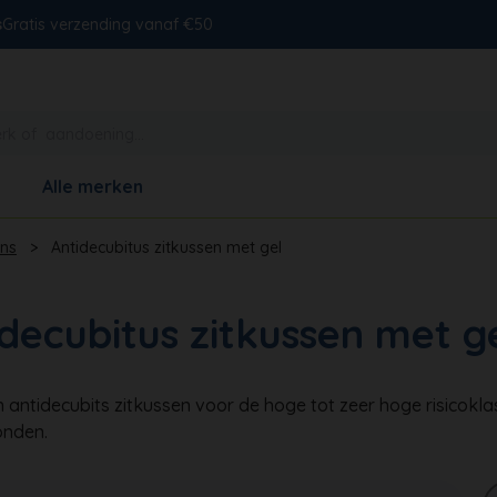
s
Gratis verzending vanaf €50
Alle merken
ens
>
Antidecubitus zitkussen met gel
decubitus zitkussen met g
 antidecubits zitkussen voor de hoge tot zeer hoge risicoklas
onden.