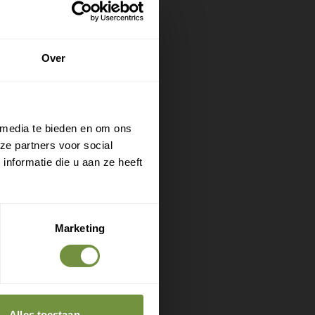
 is
 lichaam
ndere
Over
onderkant
 media te bieden en om ons
ervlak te
ze partners voor social
nformatie die u aan ze heeft
Marketing
Alles toestaan