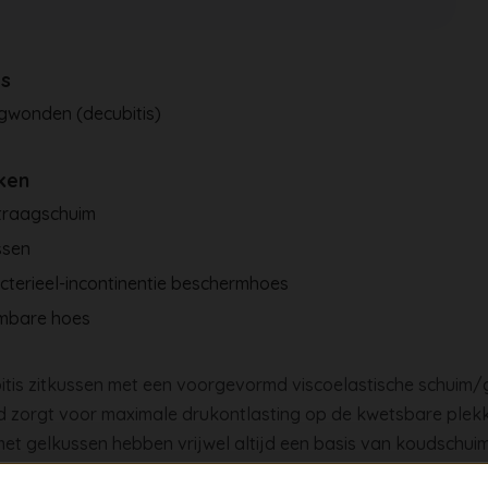
es
gwonden (decubitis)
ken
traagschuim
ssen
cterieel-incontinentie beschermhoes
mbare hoes
itis zitkussen met een voorgevormd viscoelastische schuim/g
 zorgt voor maximale drukontlasting op de kwetsbare plek
et gelkussen hebben vrijwel altijd een basis van koudschui
n van het lichaam (stuit en zitbeenderen) is een uitsparing 