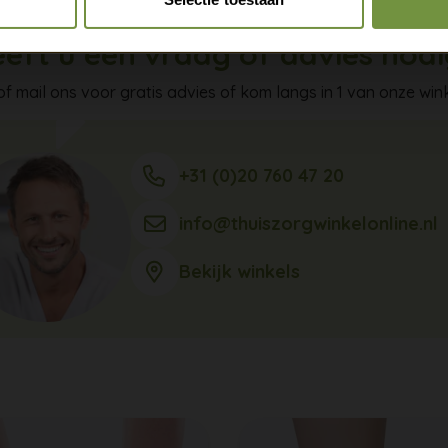
eft u een vraag of advies nod
of mail ons voor gratis advies of kom langs in 1 van onze wink
+31 (0)20 760 47 20
info@thuiszorgwinkelonline.nl
Bekijk winkels