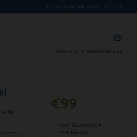
Bel voor gratis advies 020 - 760 47 20
Over ons
Klantenservice
el
€99
se bij
Voor 22u besteld =
dezelfde dag