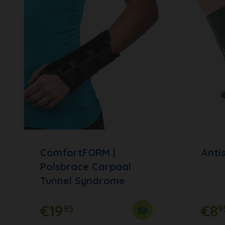
ComfortFORM |
Anti
Polsbrace Carpaal
Tunnel Syndrome
€19
€8
95
9