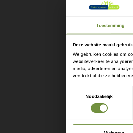
het schui
gevuld me
aan. De g
Toestemming
soorten z
M
e
Deze website maakt gebruik
Het zitku
We gebruiken cookies om cont
van het z
websiteverkeer te analyseren
media, adverteren en analys
voorkomen
verstrekt of die ze hebben v
decubiti
Toestemmingsselectie
Noodzakelijk
Kleur: Zw
Afmetinge
Weigeren