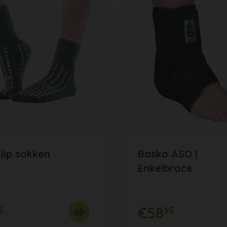
slip sokken
Basko ASO |
Enkelbrace
€58
5
95