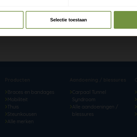
Claim gratis verzending
Selectie toestaan
Producten
Aandoening / blessures
Braces en bandages
Carpaal Tunnel
Mobiliteit
Syndroom
Thuis
Alle aandoeningen /
Steunkousen
blessures
Alle merken