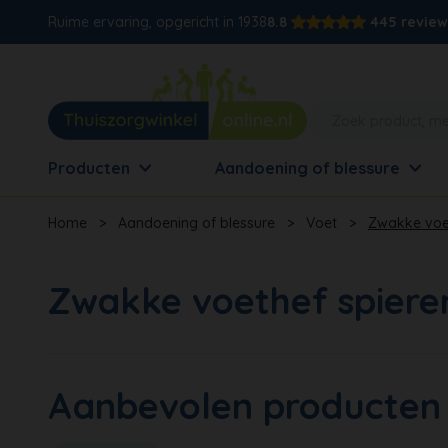
Ruime ervaring, opgericht in 1938
8.8
445 review
Producten
Aandoening of blessure
Home
>
Aandoening of blessure
>
Voet
>
Zwakke voet
Zwakke voethef spiere
Aanbevolen producten