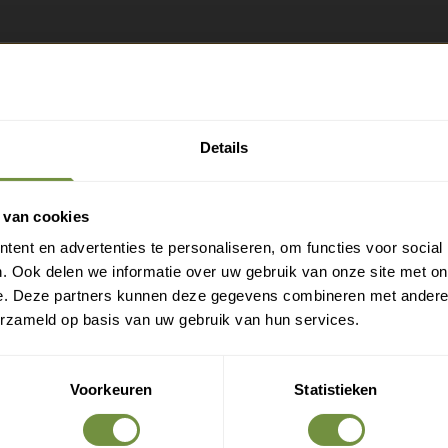
Gratis verzending?
Laat je e-mail achter.
Details
eld je aan voor onze nieuwsbrief en ontvang direct
en gratis verzending
 van cookies
ent en advertenties te personaliseren, om functies voor social
Gratis verzending op je eerste bestelling
. Ook delen we informatie over uw gebruik van onze site met on
Nieuwe producten als eerste ontdekken
e. Deze partners kunnen deze gegevens combineren met andere i
Deskundige tips over zorg en herstel
erzameld op basis van uw gebruik van hun services.
Exclusieve aanbiedingen voor abonnees
Voorkeuren
Statistieken