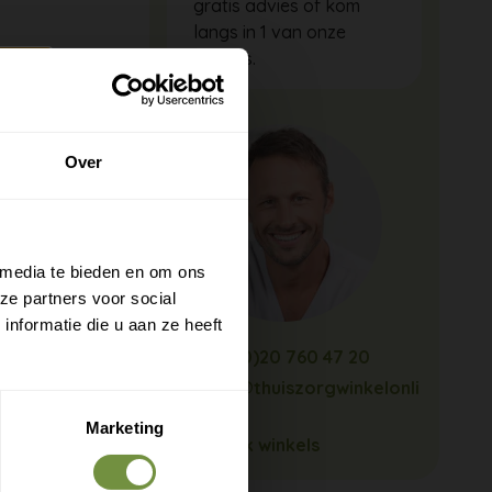
gratis advies of kom
langs in 1 van onze
winkels.
Over
 media te bieden en om ons
ze partners voor social
nformatie die u aan ze heeft
+31 (0)20 760 47 20
info@thuiszorgwinkelonli
ne.nl
Marketing
Bekijk winkels