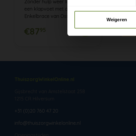
Zonder hulp weer lopen bij
een klapvoet met de Foot-Up
Enkelbrace van Ossur.
Weigeren
€87
95
ThuiszorgWinkelOnline.nl
Gijsbrecht van Amstelstaat 258
1215 CR Hilversum
+31 (0)20 760 47 20
info@thuiszorgwinkelonline.nl
Openingstijden: