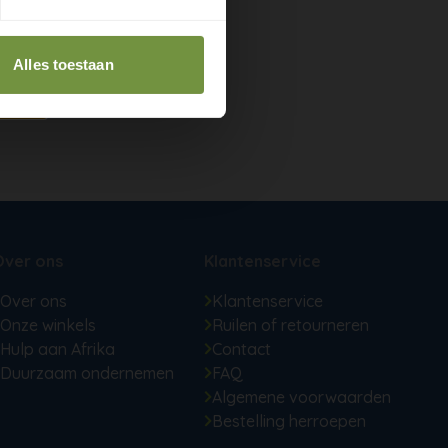
Alles toestaan
Over ons
Klantenservice
Over ons
Klantenservice
Onze winkels
Ruilen of retourneren
Hulp aan Afrika
Contact
Duurzaam ondernemen
FAQ
Algemene voorwaarden
Bestelling herroepen