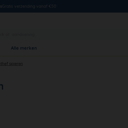
s
Gratis verzending vanaf €50
Alle merken
hef spieren
n