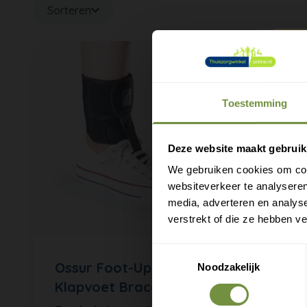
Sorteren
Toestemming
M
e
Deze website maakt gebruik
We gebruiken cookies om cont
websiteverkeer te analyseren
media, adverteren en analys
verstrekt of die ze hebben v
Toestemmingsselectie
Ossur Foot-Up |
Noodzakelijk
Klapvoet Brace