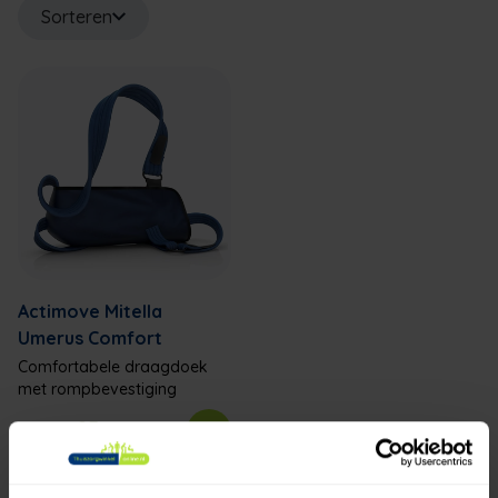
Sorteren
Actimove Mitella
Umerus Comfort
Comfortabele draagdoek
met rompbevestiging
€29
95