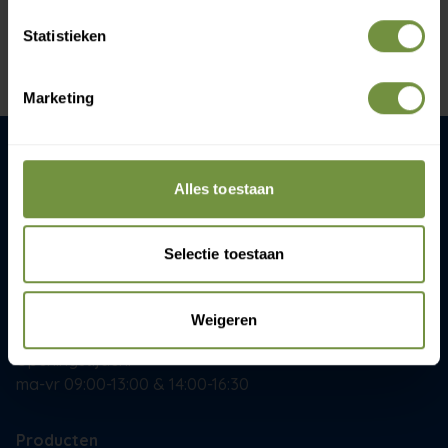
info@thuiszorgwinkelonline.nl
Statistieken
Bekijk winkels
Marketing
ThuiszorgWinkelOnline.nl
Alles toestaan
Gijsbrecht van Amstelstaat 258
1215 CR Hilversum
Selectie toestaan
+31 (0)20 760 47 20
info@thuiszorgwinkelonline.nl
Weigeren
Openingstijden:
ma-vr 09:00-13:00 & 14:00-16:30
Producten